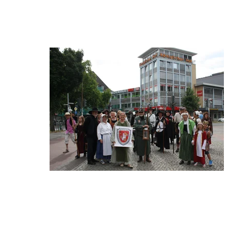
Schon Tage vor dem Treffen reisten einige Mitglieder nach Moers 
und wohnten bei Ausrichterin
Anne-
Rose 
Fusenig. 
Gemeinsa
m wurden 
die 
Besonderh
eiten am 
Niederrhei
n, trotz 
starker 
Hitze (33 Grad) erkundet.
Am 
Donnerstag
, dem 3. Juli, erfolgte die Wildkräuterwanderung 
und Erkundung entlang am Moersbach und Averdunkskanal, ein 