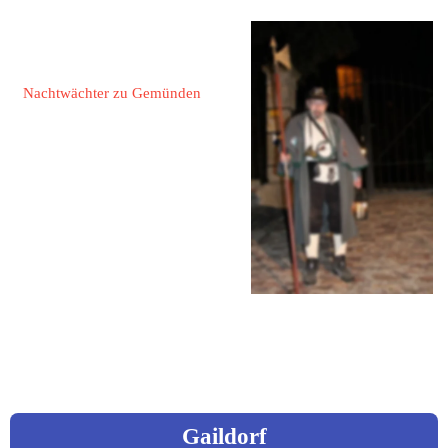
Lindenbaum, Hans 
Peter
Nachtwächter zu Gemünden
55490 Gemünden
Hauptstraße 52
Fon: 06765 / 74 61
Fax: 06765 / 12 55
Mail: 
hplindenbaum@web.de
www.gemuenden.de/
Gaildorf