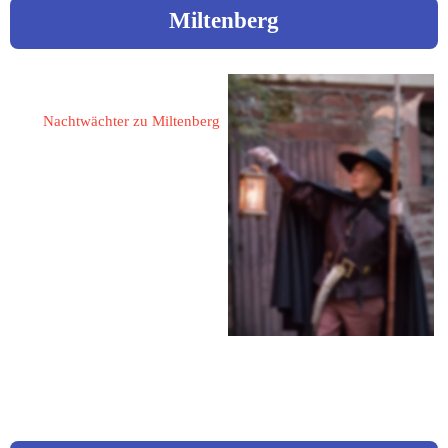
Miltenberg
Kuhn, Wolfgang
Nachtwächter zu Miltenberg
63897 Miltenberg
Gartenstraße 10
Fon: 0160 / 985 421 18
Mail: post@miltenberg.cc
Web: www.miltenberg.cc