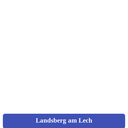
96317 Kronach
St. Johannes Straße 7
Hebentanz, Carola
Kräuterfrau
96358 Teushnitz / Wickendorf
Wiesenweg 7
0151 / 42473644
c.hebentanz@googlemail.com
Landsberg am Lech