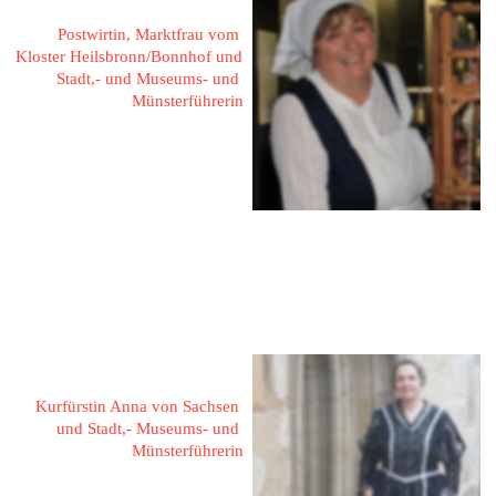
Postwirtin, Marktfrau vom 
Kloster Heilsbronn/Bonnhof und 
Stadt,- und Museums- und 
Münsterführerin
Zum Kreuzweg 12
91560 Heilsbronn
Fon: 09872 - 81 84
Mail: 
helga.roeschinger@gmx.de
Hanisch, Karin
Kurfürstin Anna von Sachsen 
und Stadt,- Museums- und 
Münsterführerin