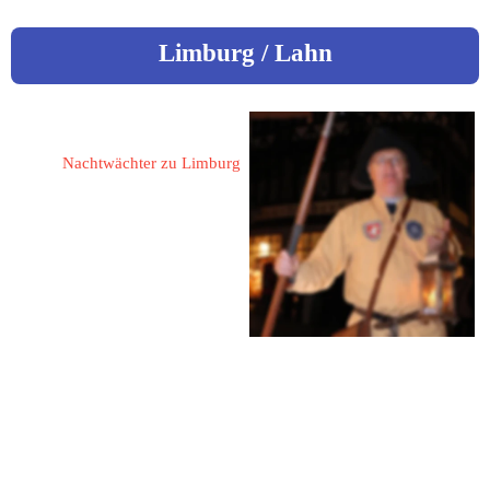
Limburg / Lahn
Ulm, Helmut
Nachtwächter zu Limburg
65549 Limburg / Lahn
Bruder-Kremer-Straße 1
Fon: 06431 / 448 26
Mail: 
h.ulm@t-online.de