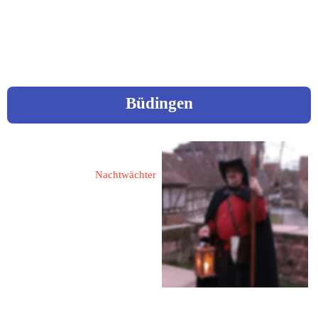
Fon: 
08652/61669
 oder 
5410
Mobil: 
0171 7271556
Büdingen
Henrich, Michael
Nachtwächter
63654 Büdingen
Vogelsbergstraße 14
Tel: 06042 - 957 67 28
Mobil: 0172 - 610 68 91