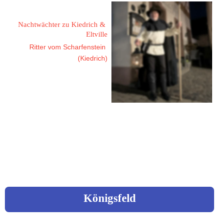
Blum, Claus-Peter
Nachtwächter zu Kiedrich & 
Eltville
Ritter vom Scharfenstein 
(Kiedrich)
65399 Kiedrich
Hinter den Zäunen 28
Fon: 0178 / 8119405
Mail: blum.claus-peter@gmx.de
Königsfeld