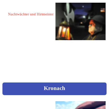
Kurth, Karl Heinz
Nachtwächter und Hirtmeister
53426 Königsfeld
Lärchenweg 4
Fon: 
02646 / 881
Mail:
 karl-heinz-kurth@t-
online.de
Kronach
Baier, Thomas