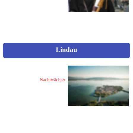
Fon: 0172 / 9436888
Mail:  
betten.siebert@t-online.de
Lindau
Geisen, Norbert
Nachtwächter
88131 Lindau
Kälberweidweg 9
Fon: 0152 / 599 188 66