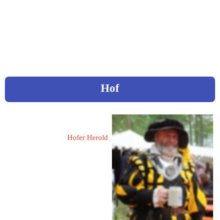
Mail: 
c.diefenbacher@t-
online.de
Video „Die besondere Stadtführung durch Heilsbronn“
Hof
Busch, Dieter
Hofer Herold
92032 Hof
Moschendorfer Straße 80
Fon: 0176 / 61485624