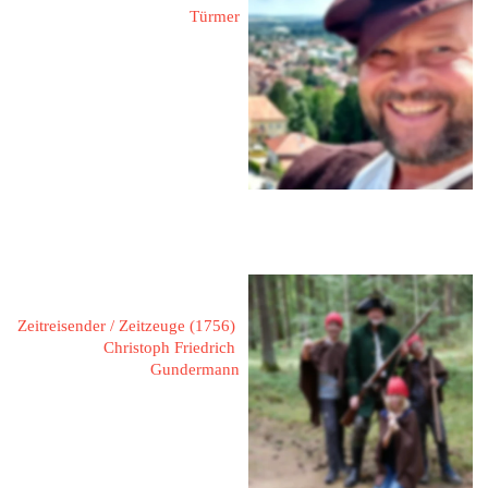
Türmer
96317 Kronach
Ziegelerden
Mobil: 
0160 90263862
Mail: 
tuermer-thomas@gmx.de 
Web: 
www.baier-thomas.de
Hohenadel, Michael
Zeitreisender / Zeitzeuge (1756) 
Christoph Friedrich 
Gundermann
96317 Kronach / Neuses
Rodachstraße 1