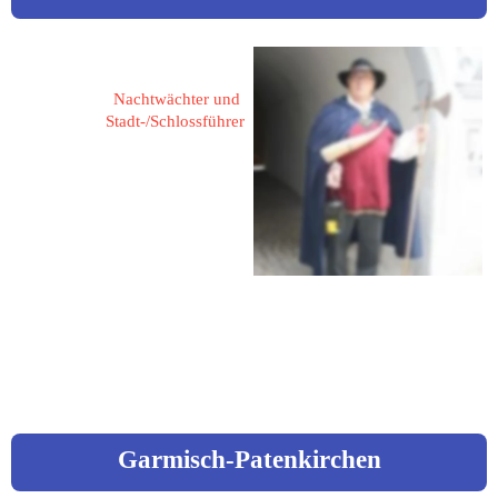
Engel, Siegfried
Nachtwächter und 
Stadt-/Schlossführer
Kernerstr. 26
74405 Gaildorf
Fon: 07971 / 82 56
Mail: 
siegfried.engel@t-
online.de
Garmisch-Patenkirchen