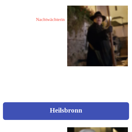
Bergler, Marie-Luise
Nachtwächterin
Triftstrasse 46
82467 Garmisch-Partenkirchen
Tel: 0160 92298725
Mail:  
mlbergler@t-online.de
Web: 
www.nachtwaechter-
partenkirchen.de
Heilsbronn
Röschinger, Helga