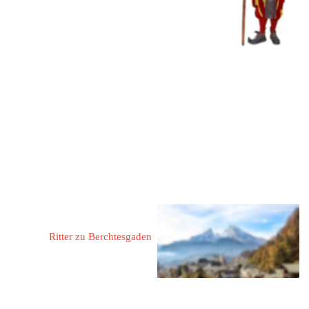
Fon: 
08652/61669
 oder 
5410
Mobil: 
0171 7271556
Mail: 
aglossner@t-online.de
Web: 
www.antikes-ritteressen-
zum-lindwurm.de
Glossner, Rudolf
Ritter zu Berchtesgaden
83471 Berchtesgaden
Rathausplatz 15