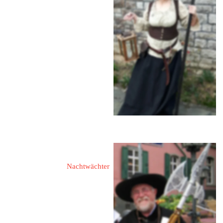
Laux, Sebastian
Laux, Hannah
Laux, Emilie
65549 Limburg
Diezer Straße 102
Fon: 06431 / 286 02 71
Funk: 0163 / 403 33 33
Mail: 
anfo1@aol.com
Hagen, Paul-Josef
Nachtwächter
65549 Limburg
Kornmarkt 6