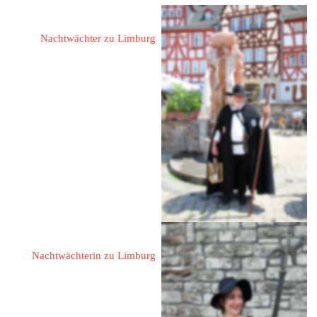
Elst, Ralph
Nachtwächter zu Limburg
65549 Limburg
Johann-Boppe-Straße 15
Fon: 
06431/45440
Mail: 
Ralphelst@t-online.de
Laux, Anja & Familie
Nachtwächterin zu Limburg
Familie Laux
Schmitt-Laux, Jochen
Laux, Florian