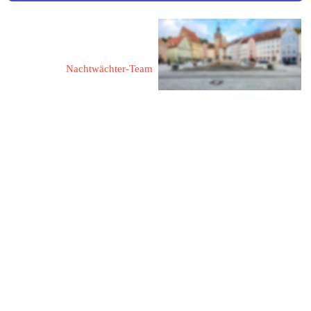
Comedis - Das 
Veranstaltungsteam
Nachtwächter-Team
Ansprechpartner:
Bernhard Klotz
86949 Windach
Zugspitzstraße 7
Fon: 08193 / 3639361
Funk: 0160 / 6347075
Mail: comedis@gmx.de
Web: 
www.landsberger-
nachtwaechter.de