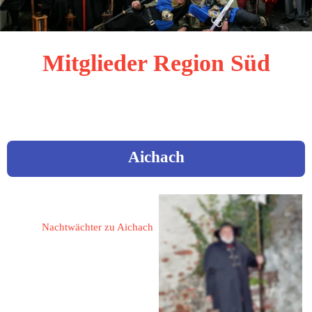
Mitglieder Region Süd
sortiert nach dem Ortsnamen
Aichach
Hegner, Manuel
Nachtwächter zu Aichach
86551 Aichach
In der Au 10