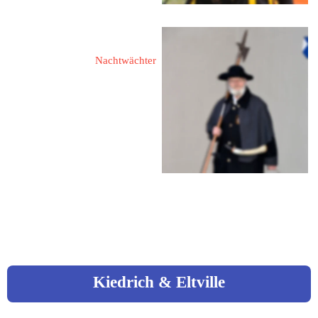
Mail: 
d.busch.hof@gmail.com
Brandl, Dieter
Nachtwächter
95032 Hof
Waldstraße 1
Fon: 09281 / 55 38
Fon: 0160 / 156 34 25
Mail: 
db.hof@t-online.de
Kiedrich & Eltville