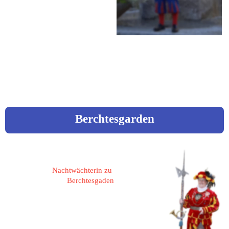
Erkenbrechtshofen 16a
Fon: 09841 / 3925
Mobil: 0177 / 3006303
Mail: h.c.stiegler@gmx.de
Berchtesgarden
Glossner, Anna
Nachtwächterin zu 
Berchtesgaden
83471 Berchtesgaden,
Rathausplatz 15