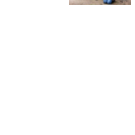
 09261 / 965524
 0157 / 54498180
michael.hohenadel@web.de
Rentsch, Kerstin
Genussbotschafterin
96355 Kleintettau
Kuhwald 1
 09269 / 943249
 rentsch.kerstin@yahoo.de
Krüger, Sandra
Kräuterfrau