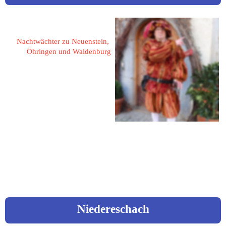
Patzelt, Günter
Nachtwächter zu Neuenstein, 
Öhringen und Waldenburg
74632 Neuenstein
Max-Eyth-Straße 5
Tel: 07942/941888
Mail: 
info@gp-events.net 
Web: 
www.gp-events.net
Niedereschach