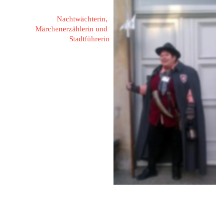
Nachtwächterin, 
Märchenerzählerin und 
Stadtführerin
67067 Ludwigshafen,
Bergstraße 57
Fon: 0621 - 559 00 144
Mobil: 0172 - 871 01 05
Mail: 
event-koenig@email.de
Web: 
www.mannheim.de
Web: 
www.city-tours-rhein-
neckar-pfalz.com