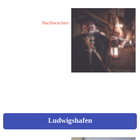
Mail:
 no-gei@t-online.de
Blume, Michael
Nachtwächter
88131 Lindau
Marktplatz 3
Fon: 08382 / 287 48
Mobil: 0173 / 816 80 77
Mail: 
michael.blume58@gmx.de
Ludwigshafen
König, Elke