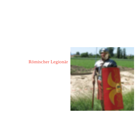
Neumann, Bernd
Römischer Legionär
67067 Ludwigshafen,
Hauptstraße 245
Tel.: 0621 545385
Mobil: 0176 72158303
Mail: 
neumann-lu@online.de