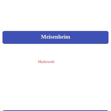
Web: 
www.archaeologiepark-
rheingoenheim.de
Meisenheim
Paschke, Anita
Marktweib
55590 Meisenheim
Liebfrauenberg 1 a
 06753 - 29 33