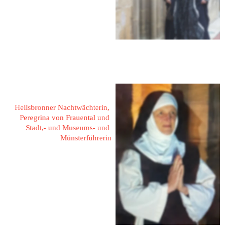
Am Zenterling 3
91560 Heilsbronn
Fon: 09872 - 5808
Mail: 
karin.hanisch@icloud.com
Diefenbacher, Christine 
Heilsbronner Nachtwächterin, 
Peregrina von Frauental und 
Stadt,- und Museums- und 
Münsterführerin
Ringstr. 17
91560 Heilsbronn
Fon: 09872 - 51 82