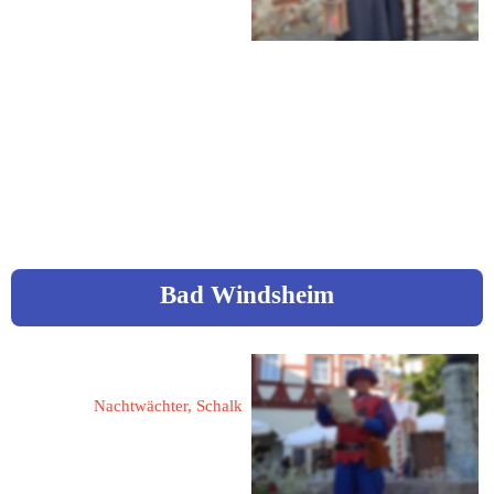
Mobil: 0152 / 037 758 17
Mail: 
tobiashegner@gmx.de
Bad Windsheim
Stiegler, Heinrich
Nachtwächter, Schalk
91438 Bad Windsheim