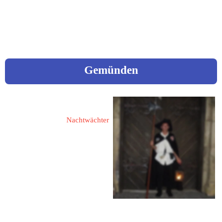
Mail: 
poeticus67@web.de
Gemünden
Bares, Stefan
Nachtwächter
55490 Gemünden / Hunsrück
Nachtigallenweg 18
Fon: 06765 / 13 31
Fax: 06765 / 960 83 90