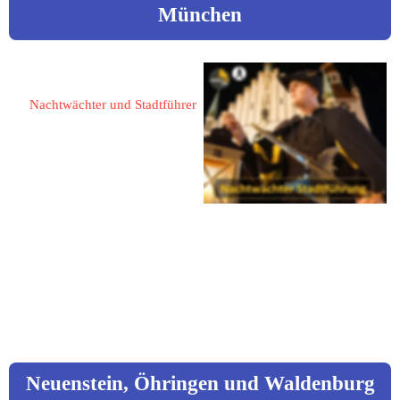
München
Brehm, Wolfgang
Nachtwächter und Stadtführer
80333 München
Augustenstraße 11 a
Mobil: 0176 45564379  
Mail: 
info@schwarzgold.info
 www.schwarzgold.info
Neuenstein, Öhringen und Waldenburg