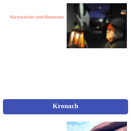
Kurth, Karl Heinz
Nachtwächter und Hirtmeister
53426 Königsfeld
Lärchenweg 4
Fon: 
02646 / 881
Mail:
 karl-heinz-kurth@t-
online.de
Kronach
Baier, Thomas