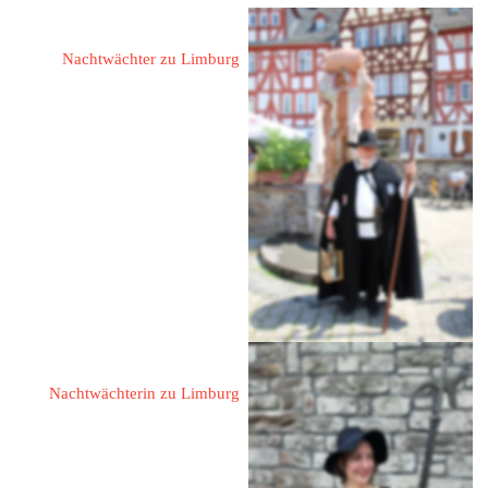
Elst, Ralph
Nachtwächter zu Limburg
65549 Limburg
Johann-Boppe-Straße 15
Fon: 
06431/45440
Mail: 
Ralphelst@t-online.de
Laux, Anja & Familie
Nachtwächterin zu Limburg
Familie Laux
Schmitt-Laux, Jochen
Laux, Florian