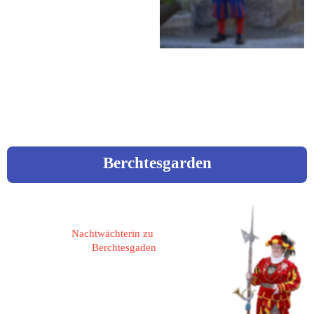
Erkenbrechtshofen 16a
Fon: 09841 / 3925
Mobil: 0177 / 3006303
Mail: h.c.stiegler@gmx.de
Berchtesgarden
Glossner, Anna
Nachtwächterin zu 
Berchtesgaden
83471 Berchtesgaden,
Rathausplatz 15