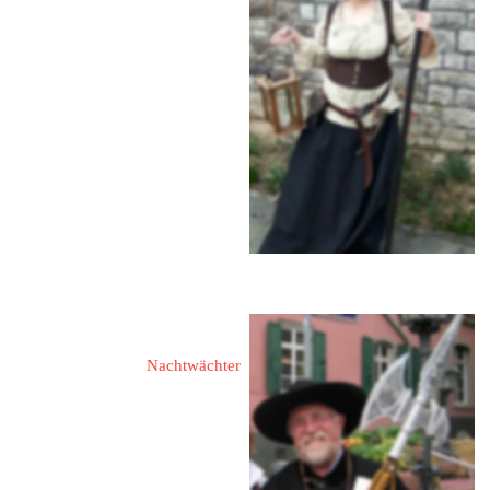
Laux, Sebastian
Laux, Hannah
Laux, Emilie
65549 Limburg
Diezer Straße 102
Fon: 06431 / 286 02 71
Funk: 0163 / 403 33 33
Mail: 
anfo1@aol.com
Hagen, Paul-Josef
Nachtwächter
65549 Limburg
Kornmarkt 6