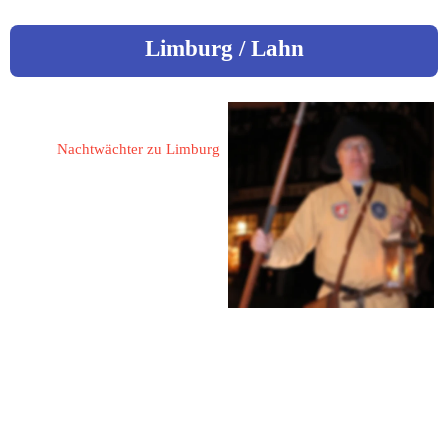
Limburg / Lahn
Ulm, Helmut
Nachtwächter zu Limburg
65549 Limburg / Lahn
Bruder-Kremer-Straße 1
Fon: 06431 / 448 26
Mail: 
h.ulm@t-online.de