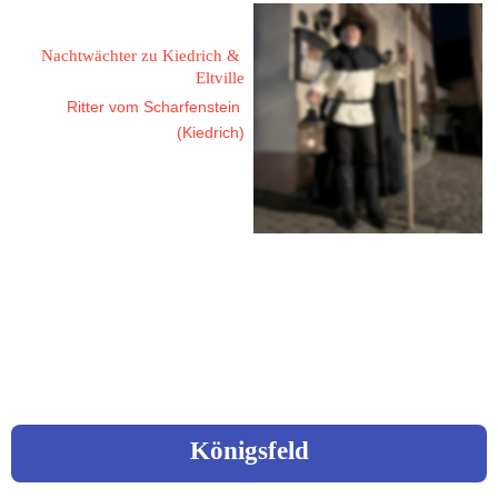
Blum, Claus-Peter
Nachtwächter zu Kiedrich & 
Eltville
Ritter vom Scharfenstein 
(Kiedrich)
65399 Kiedrich
Hinter den Zäunen 28
Fon: 0178 / 8119405
Mail: blum.claus-peter@gmx.de
Königsfeld