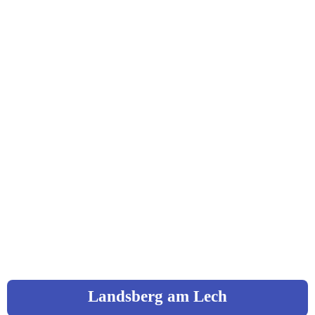
96317 Kronach
St. Johannes Straße 7
Hebentanz, Carola
Kräuterfrau
96358 Teushnitz / Wickendorf
Wiesenweg 7
0151 / 42473644
c.hebentanz@googlemail.com
Landsberg am Lech