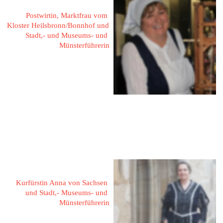
Postwirtin, Marktfrau vom 
Kloster Heilsbronn/Bonnhof und 
Stadt,- und Museums- und 
Münsterführerin
Zum Kreuzweg 12
91560 Heilsbronn
Fon: 09872 - 81 84
Mail: 
helga.roeschinger@gmx.de
Hanisch, Karin
Kurfürstin Anna von Sachsen 
und Stadt,- Museums- und 
Münsterführerin