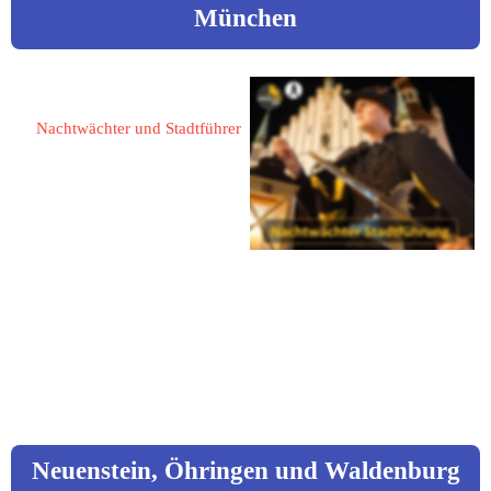
München
Brehm, Wolfgang
Nachtwächter und Stadtführer
80333 München
Augustenstraße 11 a
Mobil: 0176 45564379  
Mail: 
info@schwarzgold.info
 www.schwarzgold.info
Neuenstein, Öhringen und Waldenburg