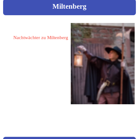
Miltenberg
Kuhn, Wolfgang
Nachtwächter zu Miltenberg
63897 Miltenberg
Gartenstraße 10
Fon: 0160 / 985 421 18
Mail: post@miltenberg.cc
Web: www.miltenberg.cc