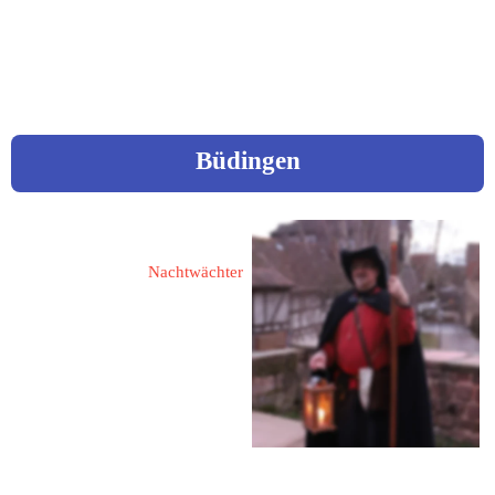
Fon: 
08652/61669
 oder 
5410
Mobil: 
0171 7271556
Büdingen
Henrich, Michael
Nachtwächter
63654 Büdingen
Vogelsbergstraße 14
Tel: 06042 - 957 67 28
Mobil: 0172 - 610 68 91