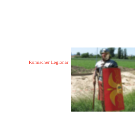
Neumann, Bernd
Römischer Legionär
67067 Ludwigshafen,
Hauptstraße 245
Tel.: 0621 545385
Mobil: 0176 72158303
Mail: 
neumann-lu@online.de