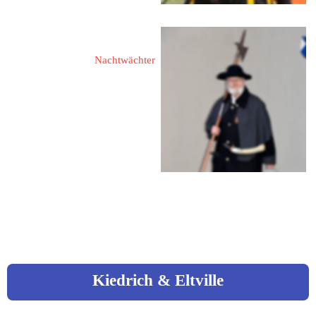
Mail: 
d.busch.hof@gmail.com
Brandl, Dieter
Nachtwächter
95032 Hof
Waldstraße 1
Fon: 09281 / 55 38
Fon: 0160 / 156 34 25
Mail: 
db.hof@t-online.de
Kiedrich & Eltville