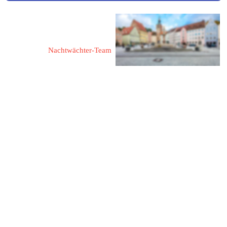
Comedis - Das 
Veranstaltungsteam
Nachtwächter-Team
Ansprechpartner:
Bernhard Klotz
86949 Windach
Zugspitzstraße 7
Fon: 08193 / 3639361
Funk: 0160 / 6347075
Mail: comedis@gmx.de
Web: 
www.landsberger-
nachtwaechter.de