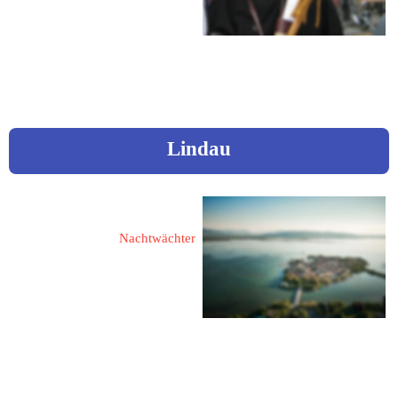
Fon: 0172 / 9436888
Mail:  
betten.siebert@t-online.de
Lindau
Geisen, Norbert
Nachtwächter
88131 Lindau
Kälberweidweg 9
Fon: 0152 / 599 188 66