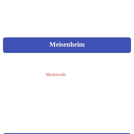
Web: 
www.archaeologiepark-
rheingoenheim.de
Meisenheim
Paschke, Anita
Marktweib
55590 Meisenheim
Liebfrauenberg 1 a
 06753 - 29 33