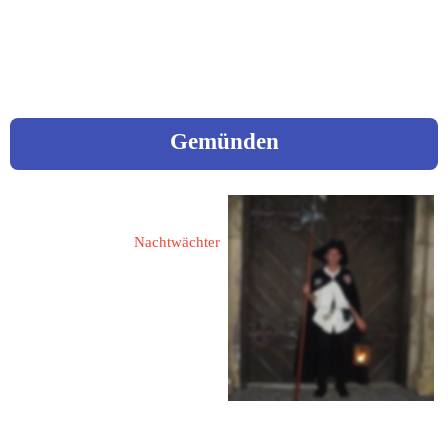
Mail: 
poeticus67@web.de
Gemünden
Bares, Stefan
Nachtwächter
55490 Gemünden / Hunsrück
Nachtigallenweg 18
Fon: 06765 / 13 31
Fax: 06765 / 960 83 90