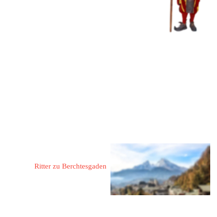
Fon: 
08652/61669
 oder 
5410
Mobil: 
0171 7271556
Mail: 
aglossner@t-online.de
Web: 
www.antikes-ritteressen-
zum-lindwurm.de
Glossner, Rudolf
Ritter zu Berchtesgaden
83471 Berchtesgaden
Rathausplatz 15