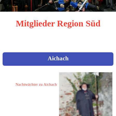
Mitglieder Region Süd
sortiert nach dem Ortsnamen
Aichach
Hegner, Manuel
Nachtwächter zu Aichach
86551 Aichach
In der Au 10