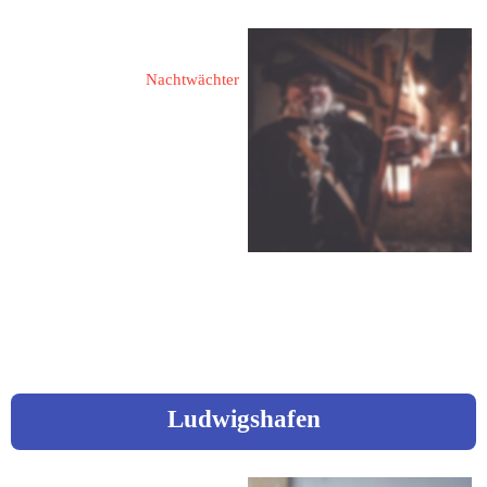
Mail:
 no-gei@t-online.de
Blume, Michael
Nachtwächter
88131 Lindau
Marktplatz 3
Fon: 08382 / 287 48
Mobil: 0173 / 816 80 77
Mail: 
michael.blume58@gmx.de
Ludwigshafen
König, Elke