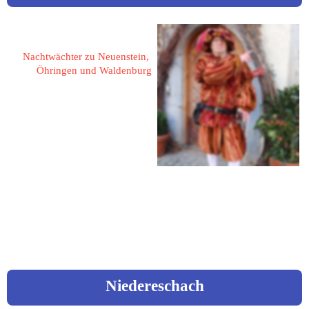
Patzelt, Günter
Nachtwächter zu Neuenstein, 
Öhringen und Waldenburg
74632 Neuenstein
Max-Eyth-Straße 5
Tel: 07942/941888
Mail: 
info@gp-events.net 
Web: 
www.gp-events.net
Niedereschach