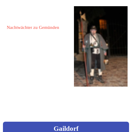
Lindenbaum, Hans 
Peter
Nachtwächter zu Gemünden
55490 Gemünden
Hauptstraße 52
Fon: 06765 / 74 61
Fax: 06765 / 12 55
Mail: 
hplindenbaum@web.de
www.gemuenden.de/
Gaildorf