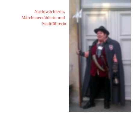
Nachtwächterin, 
Märchenerzählerin und 
Stadtführerin
67067 Ludwigshafen,
Bergstraße 57
Fon: 0621 - 559 00 144
Mobil: 0172 - 871 01 05
Mail: 
event-koenig@email.de
Web: 
www.mannheim.de
Web: 
www.city-tours-rhein-
neckar-pfalz.com