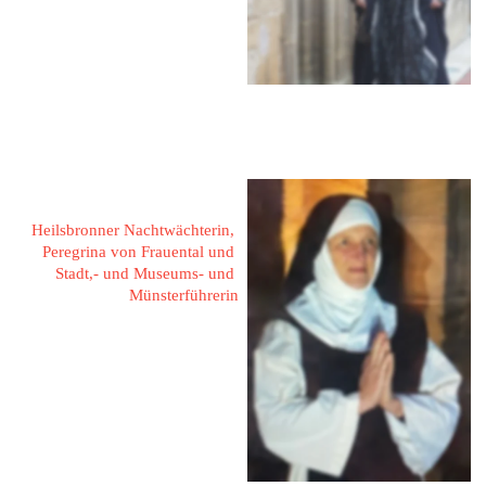
Am Zenterling 3
91560 Heilsbronn
Fon: 09872 - 5808
Mail: 
karin.hanisch@icloud.com
Diefenbacher, Christine 
Heilsbronner Nachtwächterin, 
Peregrina von Frauental und 
Stadt,- und Museums- und 
Münsterführerin
Ringstr. 17
91560 Heilsbronn
Fon: 09872 - 51 82