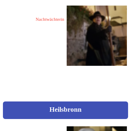
Bergler, Marie-Luise
Nachtwächterin
Triftstrasse 46
82467 Garmisch-Partenkirchen
Tel: 0160 92298725
Mail:  
mlbergler@t-online.de
Web: 
www.nachtwaechter-
partenkirchen.de
Heilsbronn
Röschinger, Helga