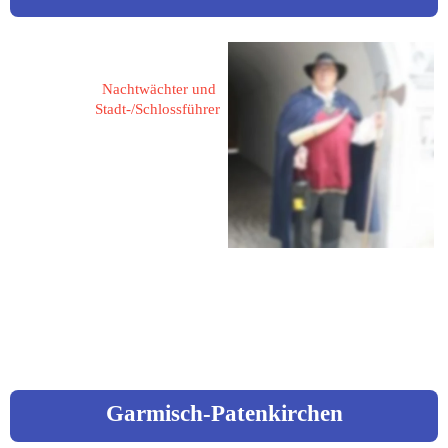
Engel, Siegfried
Nachtwächter und 
Stadt-/Schlossführer
Kernerstr. 26
74405 Gaildorf
Fon: 07971 / 82 56
Mail: 
siegfried.engel@t-
online.de
Garmisch-Patenkirchen