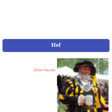
Mail: 
c.diefenbacher@t-
online.de
Video „Die besondere Stadtführung durch Heilsbronn“
Hof
Busch, Dieter
Hofer Herold
92032 Hof
Moschendorfer Straße 80
Fon: 0176 / 61485624