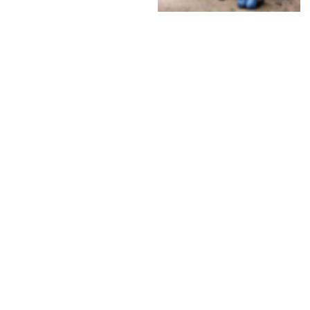
 09261 / 965524
 0157 / 54498180
michael.hohenadel@web.de
Rentsch, Kerstin
Genussbotschafterin
96355 Kleintettau
Kuhwald 1
 09269 / 943249
 rentsch.kerstin@yahoo.de
Krüger, Sandra
Kräuterfrau