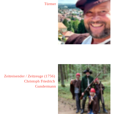
Türmer
96317 Kronach
Ziegelerden
Mobil: 
0160 90263862
Mail: 
tuermer-thomas@gmx.de 
Web: 
www.baier-thomas.de
Hohenadel, Michael
Zeitreisender / Zeitzeuge (1756) 
Christoph Friedrich 
Gundermann
96317 Kronach / Neuses
Rodachstraße 1