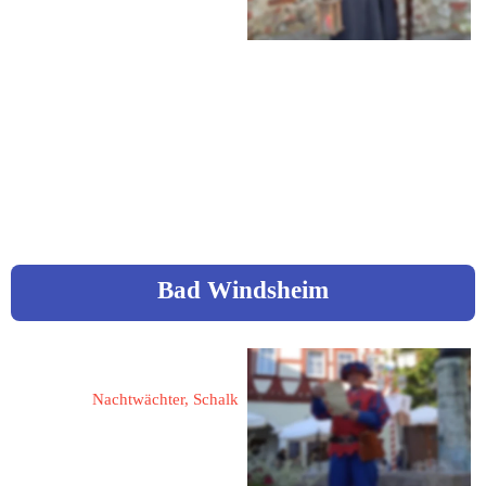
Mobil: 0152 / 037 758 17
Mail: 
tobiashegner@gmx.de
Bad Windsheim
Stiegler, Heinrich
Nachtwächter, Schalk
91438 Bad Windsheim