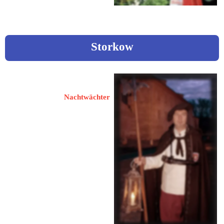
Storkow
Nutsch, Detlev
Nachtwächter
15859 Storkow
Reichenwalder Straße 18
 033678 819918
 0173 9445271
detlevnutsch@gmx.de
www.nachtwaechter-storkow.de