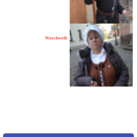
nauener-
nachtwaechter@web.de
Wiech, Monika
Waschweib
14641 Nauen
An der Bleichwiese 17
 0151 50909646
 nauener-
nachtwaechter@web.de