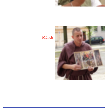
www.marktweib-christine.de
Heise, Dr. Christian
Mönch
14776 Brandenburg / Havel
Packhofstraße 26
 03381 2875700
 0176 62335795
 d
r.christian.heise@gmx.de