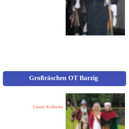
 03581 305696
 03581 306885
 0162 7832327
warnatsch@t-online.de 
www.goerlitz.de
Großräschen OT Barzig 
Graues Männchen
Günter Kallinske
Barziger Dorfstraße 9