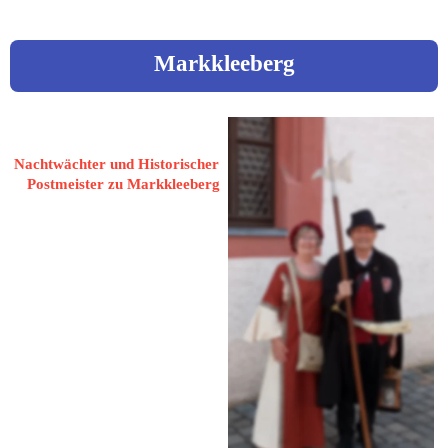
Markkleeberg
Reininger, Thomas
Nachtwächter und Historischer 
Postmeister zu Markkleeberg
04416 Markkleeberg
Kleine Aue 7 B
 034299 793881
 th.rein.mark@gmail.com
www.nachtwaechterleipzig.de