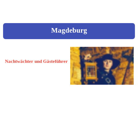
Magdeburg
Lammel, Jeff
Nachtwächter und Gästeführer
39218 Schönebeck (Elbe)
Badepark 4
 03928 / 7680422
 JLammel@web.de
www.manufaktur-lammel.de