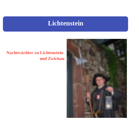
Lichtenstein
Bretschneider, Christian
Nachtwächter zu Lichtenstein 
und Zwickau
09350 Lichtenstein
Lößnitzer Straße 4
 037204 81577
 0171 7249362
nachtwaechter-
lichtenstein@gmx.de