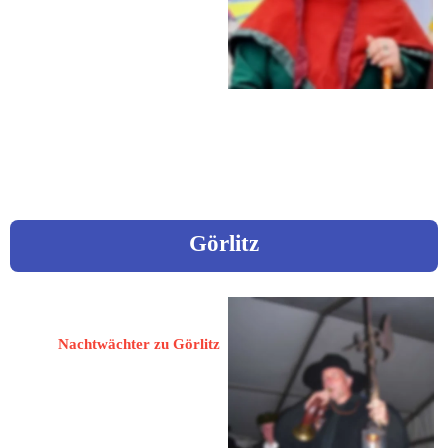
Hauptstraße 23
 0177 4626133
 nurdieh@gmail.com
Görlitz
Warnatsch, Ulrich
Nachtwächter zu Görlitz
02826 Görlitz
Grüner Graben 7