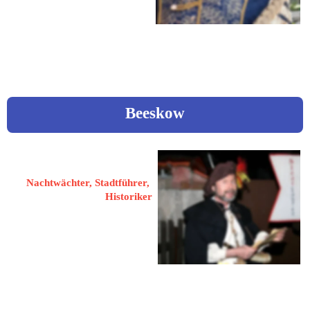
 ludwig_albrecht@t-online.de
 www.bautzener-
stadtschreiber.de
Beeskow
Gutsche, Dieter
Nachtwächter, Stadtführer, 
Historiker
15848 Beeskow
Kurzer Weg 8
 03366 26832