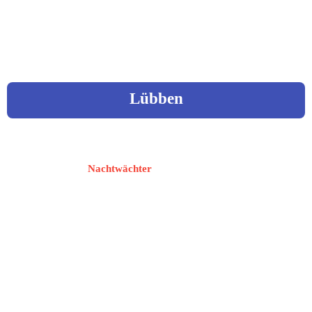
www.nachtwaechter-
lichtenstein.de
Lübben
Selbitz, Frank
Nachtwächter
15907 Lübben
Blumenfelde 3
 03547 / 3941
fs@spreewaldnachtwaechter.de