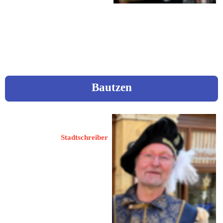
 uhandesign@gmail.com
nachtwaechterulrich@gmail.co
m
Bautzen
Ludwig, Albrecht
Stadtschreiber
Burglehn 9
02625 Bautzen
 0174 / 3423333