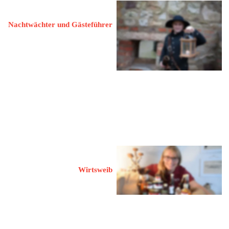
Lammel, Jeff
Nachtwächter und Gästeführer
39218 Schönebeck (Elbe)
Badepark 4
 03928 / 7680422
 JLammel@web.de
 www.manufaktur-lammel.de
Moritz, Dana
Wirtsweib
39218 Schönebeck (Elbe)
Badepark 4