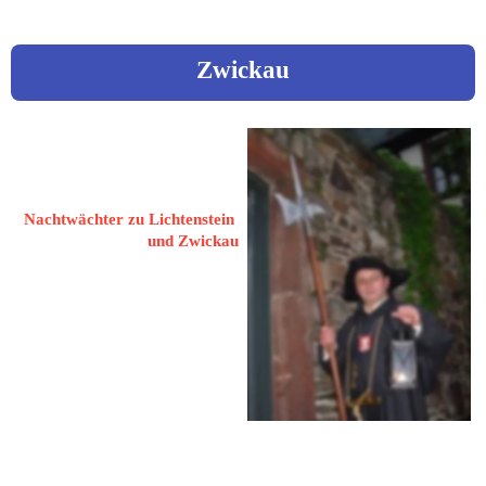
Zwickau
Bretschneider, 
Christian
Nachtwächter zu Lichtenstein 
und Zwickau
09350 Lichtenstein
Lößnitzer Straße 4
 037204 81577
 0171 7249362
nachtwaechter-