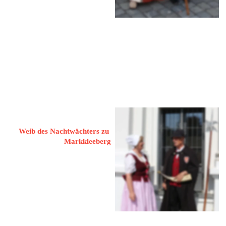
Mehr Informationen
Video: Der Nachtwächter zu Markkleeberg
Reininger, Jutta 
Weib des Nachtwächters zu 
Markkleeberg
04416 Markkleeberg
Kleine Aue 7 B
 034299 / 793881