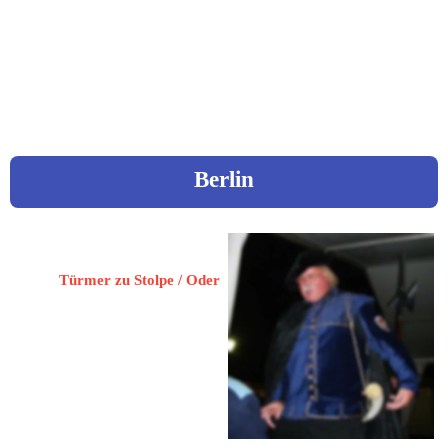
 0172 8021410
dietergutsche@t-online.de
www.beeskow.de
Berlin
Hegel, Dr. Ralf-Dietmar
Türmer zu Stolpe / Oder
13156Berlin
Siegfriedstraße 23
 030 47531332