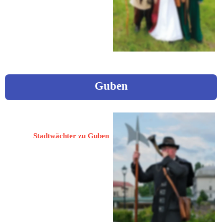
01983 Großräschen / OT Barzig
 0152 06279336
graues.maennchen@gmail.com
Guben
Peter, Andreas
Stadtwächter zu Guben
03172 Guben
Frankfurter Straße 12
 03561 551304