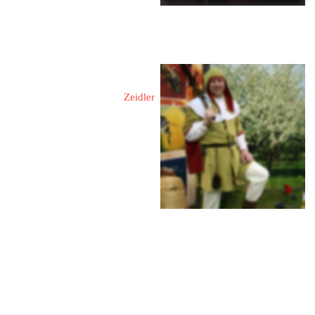
Ackermann, Holger
Zeidler
15859 Groß Schauen
Philadelphiaer Straße 2
 0172 6050417
ackermann@grossschauen.de