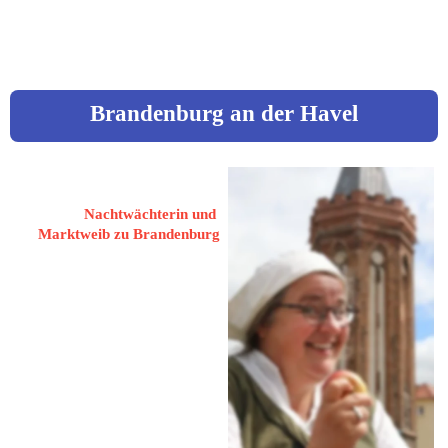
ralf-dietmar.hegel@t-online.de
Brandenburg an der Havel
Steffen, Christine
Nachtwächterin und 
Marktweib zu Brandenburg
14776 Brandenburg / Havel,
Butzower Weg 35
 03381 223420
 0152 27958134
ChristineSteffen67@gmx.de