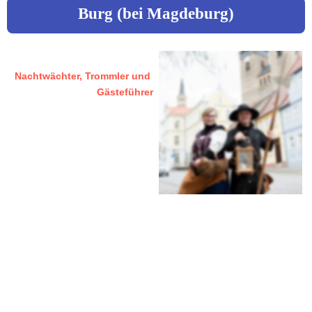
Burg (bei Magdeburg)
Lammel, Jeff
Nachtwächter, Trommler und 
Gästeführer
39218 Schönebeck (Elbe)
Badepark 4
 03928 / 7680422
 JLammel@web.de
 www.manufaktur-lammel.de