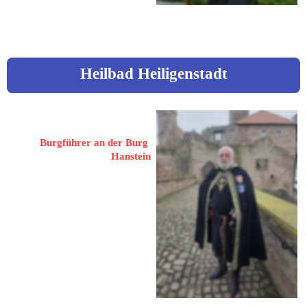
peter.guben@googlemail.com
Heilbad Heiligenstadt
Beckmann, Jürgen
Burgführer an der Burg 
Hanstein
37308 Heilbad Heiligenstadt
Albert-Schweitzer-Straße 3
 0151 / 65529578
 beckmann55@web.de