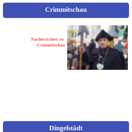
Crimmitschau
Klemm, Helge
Nachtwächter zu 
Crimmitschau
08451 Crimmitschau
Westbergstraße 110
 03762 5298
helge-klemm56@web.de
Dingelstädt