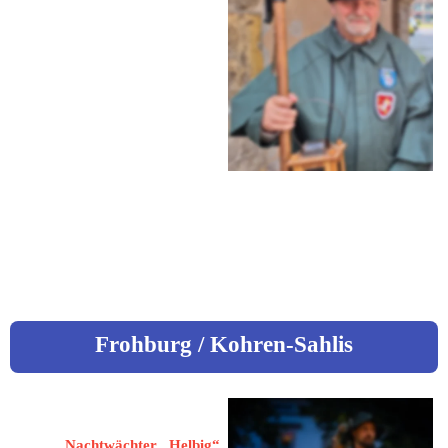
Am Klosterholz 63
99817 Eisenach
 03691 / 887872
 0170 / 4241605
 scholz61@gmx.de
 www.bauexperte-Scholz.de
Frohburg / Kohren-Sahlis
Thielemann, Marian
Nachtwächter „Helbig“