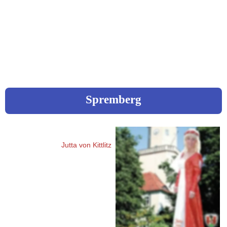
 03928 / 7680422
 JLammel@web.de
www.manufaktur-lammel.de
Spremberg
Veronika Dubau
Jutta von Kittlitz
Weskower Str. 31
03130 Spremberg
 0176 47861487
jutta-von-kittlitz@t-online.de