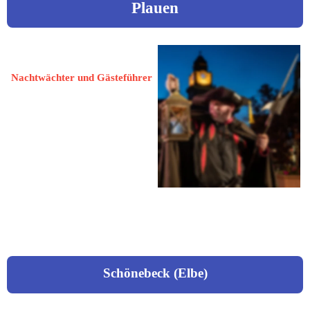
Plauen
Roedel, Uwe
Nachtwächter und Gästeführer
08525 Plauen
Beethovenstraße 56
 0175 2216648
uweroedel@aol.com
Schönebeck (Elbe)