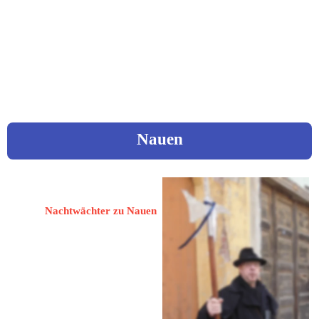
 jutta.reininger@gmx.de
www.nachtwaechterleipzig.de
Mehr Informationen
Nauen
Wiech, Wolfgang
Nachtwächter zu Nauen
14641 Nauen
An der Bleichwiese 17
 0151 50909646