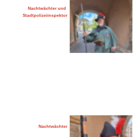
Nachtwächter und 
Stadtpolizeiinspektor
Ehrensteig 24
99817 Eisenach
 03691 / 210615
0170 / 4241605 
nachtwaechter@sommergewin
n-eisenach.de
Rolf-Bodo Scholz
Nachtwächter