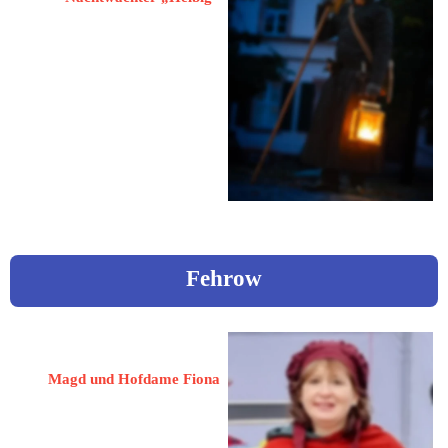
04654 Frohburg / Kohren-Sahlis
Baumgartenstraße 1
 0173 / 2976787
Fehrow
Große, Heidrun
Magd und Hofdame Fiona
03096 Fehrow