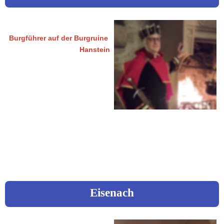
Nachtwey, Martin
Burgführer auf der Burgruine 
Hanstein
Lippestraße 46
37351 Dingelstädt
 0160 / 5314106
 weynacht@web.de
Eisenach
Kellner, Michael