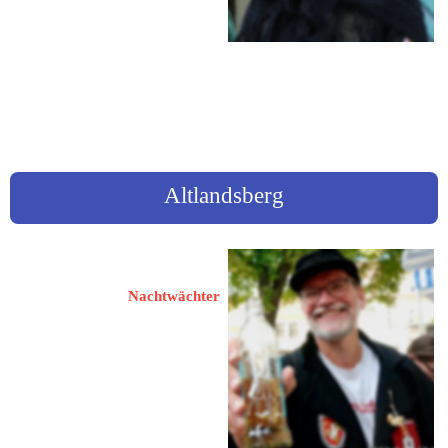
 035052 67831
 mnowraty@web.de
www.Altenberg.de
Altlandsberg
Handke, Ulrich
Nachtwächter
15370 Petershagen
Körnerstraße 44
 0151 / 61416099