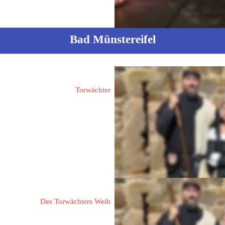
Bad Münstereifel
Bünger, Bernd
Torwächter
53902 Bad Münstereifel
Entenmarkt 22
.torwaechter-bad-muenstereifel.de
Bünger, Jeannette
Des Torwächters Weib