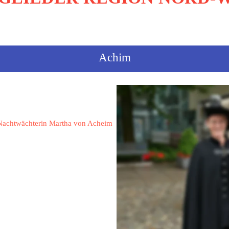
sortiert nach Ortsnamen
Achim
Knüppel, Maren
Nachtwächterin Martha von Acheim
Am Sportplatz 3 b
28832 Achim
Maren.knueppel@gmx.de