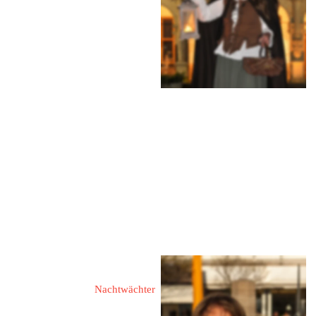
46395 Bocholt
Lowicker Straße 20a
Tel.: 02871 37125
Mobil: 0171 1233120
eMail: 
brigitte.moellers@web.de 
eMail: 
info@bocholter-
nachtwaechter.de 
Web: 
www.bocholt.de
Sauret, Florian
Nachtwächter