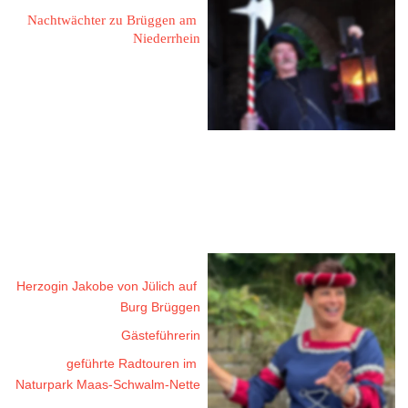
Nachtwächter zu Brüggen am 
Niederrhein
54584 Jünkerrath
Burgbering 19
Tel.: 06597 / 1259833
Mobil: 0173 / 8594531
eMail: hblume07@gmail.com
Zeien, Andrea
Herzogin Jakobe von Jülich auf 
Burg Brüggen
Gästeführerin
geführte Radtouren im 
Naturpark Maas-Schwalm-Nette