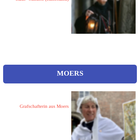
Gründerin & Ehrenmitglied
„Deutsche Gilde der 
Nachtwächter, Türmer & 
Figuren e.V.“
MOERS
Fusenig, Anne-Rose 
Grafschafterin aus Moers
47441 Moers
Hochemmericher Straße 160