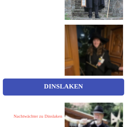
 malermeister-molzberger@t-
online.de
Hinkebecker, Michelle
michelle_hinkebecker@yahoo.d
e
DINSLAKEN
Sachtje, Eduard 
Nachtwächter zu Dinslaken