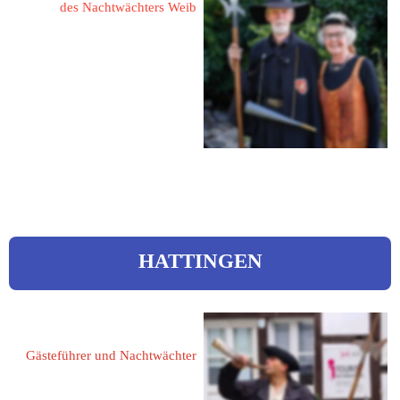
des Nachtwächters Weib
49740 Haselünne
Goerdelerstraße 12
Tel.: 05961 1420
eMail: 
herbert.huer@ewetel.net
HATTINGEN
Friedrich, Lars 
Gästeführer und Nachtwächter