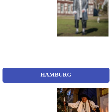
Hohenrode 30
30880 Laatzen
 0511 / 98231305
 0171 / 6114097
asmus-weber@gmx.de
 www.laatzen.de
HAMBURG
Vierk, Ingo
Nachtwächter