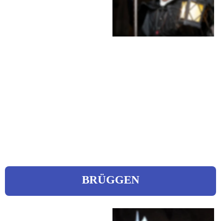
Falkenstraße 37
Tel.: 0421 16100166
Mobil: 0176 70963095
eMail: 
nachtwaechterzubremen@web.
de 
Web: 
www.nachtwaechterzubremen.d
e
BRÜGGEN
Blume, Hans 