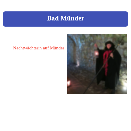
Bad Münder
Gattermann, Almuth
Nachtwächterin auf Münder
31863 Coppenbrügge - 
Hohnsen
Am Wolfhagen 2
05156 / 546
05156 / 546
0157 / 75226441
almuth.gattermann@googlemail