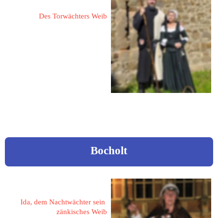
Des Torwächters Weib
53902 Bad Münstereifel
Entenmarkt 22
www.torwaechter-bad-
muenstereifel.de
Bocholt
Möllers, Brigit
Ida, dem Nachtwächter sein 
zänkisches Weib