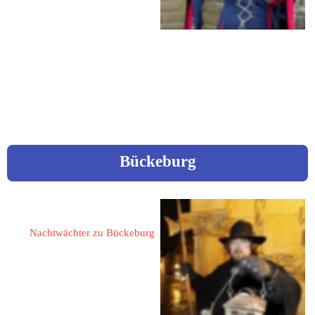
Farmer Weg 17
41372 Niederkrüchten
 0152 / 26631663
 Andrea.mz@gmx.de
Bückeburg
Ostermeier, Dietmar
Nachtwächter zu Bückeburg
31675 Bückeburg
Hauptstraße 13