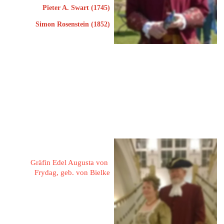
Pieter A. Swart (1745)
Simon Rosenstein (1852)
26345 Bockhorn
Schulpfad 1
Tel: 04453 71289
Mobil: 0162 9095655
eMail: 
werner.kleinschmidt@ewetel.net
Kleinschmidt, Gunda 
Gräfin Edel Augusta von 
Frydag, geb. von Bielke
26345 Bockhorn
Schulpfad 1