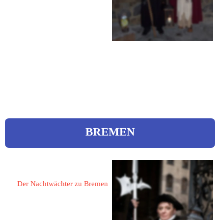
Am Weinstock 1
Tel.: 0228 3904562
Mobil: 0151 41612400
eMail: 
info@rheinschleier.de 
Web:
 www.rheinschleier.de
BREMEN
Herrmann, Dieter 
Der Nachtwächter zu Bremen
28195 Bremen