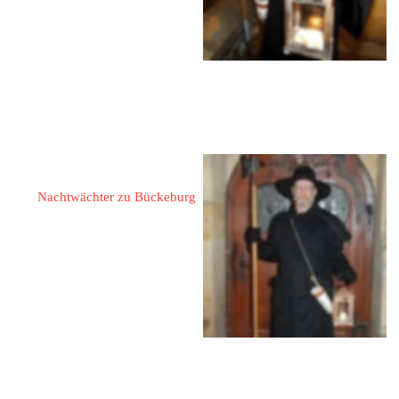
Tel.: 05722 2852107
Mobil: 0177 3025098
eMail: 
dietmar.ostermeier@gmx.de
Web:  
www.bueckeburg.de
Hesseling, Wolfram
Nachtwächter zu Bückeburg
31675 Bückeburg
Bonhoefferstraße 22
Tel.: 0572 26821
Mobil: 0171 9589580
E-Mail: 
wolfram.hesseling@teleos-