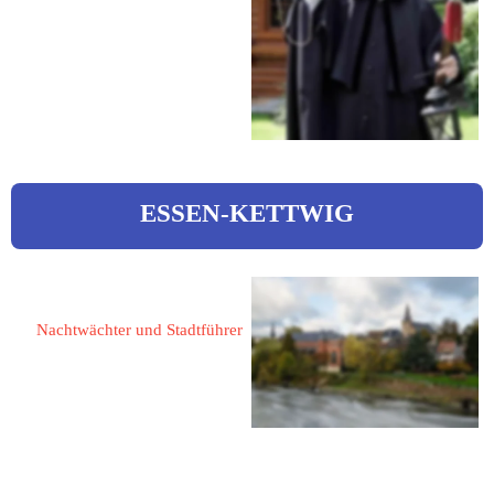
46569 Hünxe
Buchenstraße 20
Tel.: 02858 7252
Web: 
www.dinslaken.de
ESSEN-KETTWIG
Albrecht, Hartmut 
Nachtwächter und Stadtführer
45219 Essen-Kettwig
Im Winkel 2
 albrecht.kettwig@freenet.de