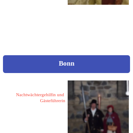
Tel.: 04453 71289
Mobil: 0162 9095655
eMail: 
gundaspinnt@ewetel.net
Bonn
Schleier, Elisabeth
Nachtwächtergehilfin und 
Gästeführerin
53229 Bonn