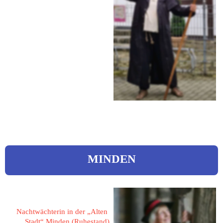
45527 Hattingen
Auf der Gahr 39
Tel.: 0175 4194195
eMail: 
kontakt@hattingenzufuss.de
Web: 
hattingenzufuss.de
MINDEN
Simon, Helga 
Nachtwächterin in der „Alten 
Stadt“ Minden (Ruhestand)