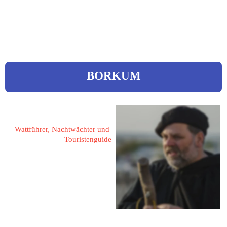
web.de
BORKUM
Baalmann, Berend
Wattführer, Nachtwächter und 
Touristenguide
26757 Borkum
Specksniederstrate 3
 04922 / 697