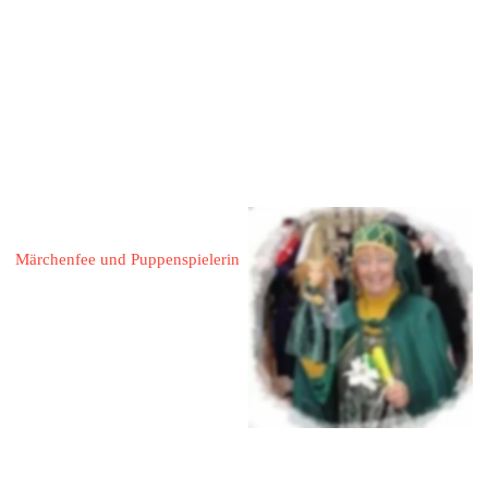
 05156 / 546
 0157 / 75226441
almuth.gattermann@googlemail
.com
www.bad-
muender.de
www.hameln.de
Seidel, Evelyn Marie 
Märchenfee und Puppenspielerin
31785 Hameln
Kaiserstraße 84
Mobil : 0172 5657475
eMail: 
evymarie60@googlemail.com