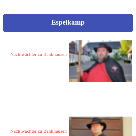
Espelkamp
Dürr, Peter 
Nachtwächter zu Benkhausen
32339 Espelkamp
Elbinger Weg 10
Tel.: 05772 9367640
eMail: 
peterduerr@gmx.de
Dullweber, Thomas
Nachtwächter zu Benkhausen