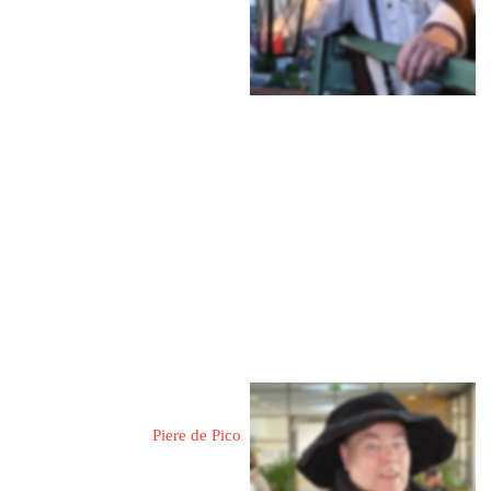
31737 Rinteln an der Weser
Blumenwall 5
Mobil: 0175 7940253
Mehr Informationen
Foit, Ralf-Josef 
Piere de Pico