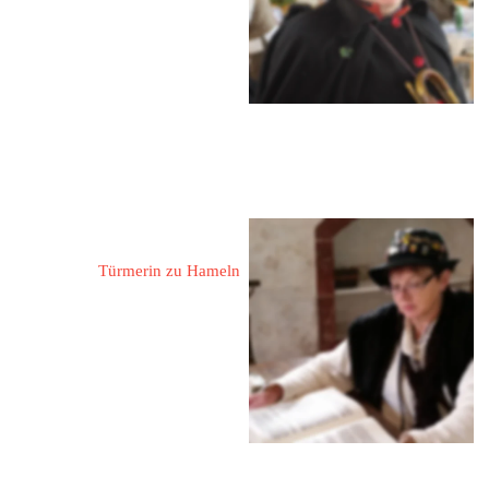
Kontaktdaten erhalten Sie auf 
Nachfrage!
Gattermann, Almuth
Türmerin zu Hameln
31863 Coppenbrügge - 
Hohnsen
Am Wolfhagen 2
 05156 / 546