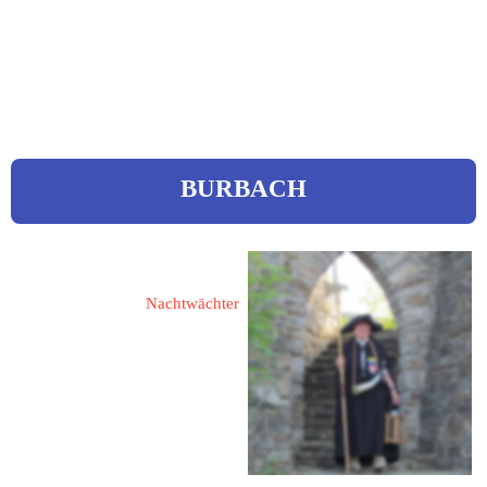
 0170 / 2118158
 tb01@web.de
www.watthanse.de
BURBACH
Kreutz, Werner 
Nachtwächter
57299 Burbach
Gambach 1
Tel.: 02736 67 57