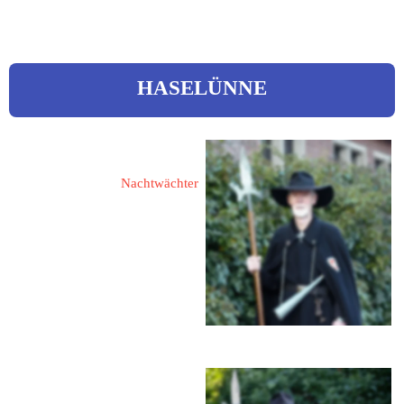
HASELÜNNE
Huer, Herbert 
Nachtwächter
49740 Haselünne
Goerdelerstraße 12
Tel.: 05961 1420
eMail: 
herbert.huer@ewetel.net
Huer, Ursula 