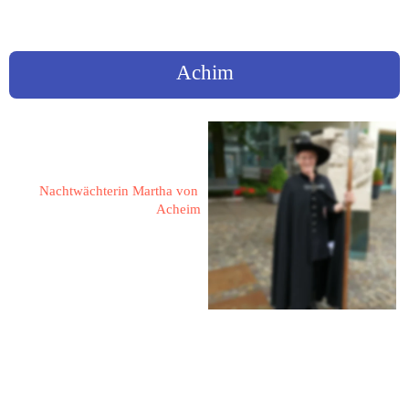
sortiert nach Ortsnamen
Achim
Knüppel, Maren
Nachtwächterin Martha von 
Acheim
Am Sportplatz 3 b
28832 Achim
Maren.knueppel@gmx.de