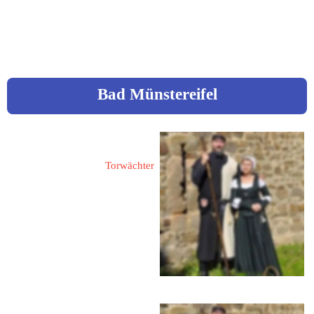
.com 
www.bad-muender.de
Bad Münstereifel
Bünger, Bernd
Torwächter
53902 Bad Münstereifel
Entenmarkt 22
 www.torwaechter-bad-
muenstereifel.de
Bünger, Jeannette