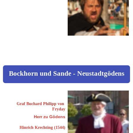
46395 Bocholt
Sigmund-Freund-Platz 9
 0176 / 964443 17
info@bocholter-
nachtwaechter.de
www.bocholt.de
Bockhorn und Sande - Neustadtgödens
Kleinschmidt, Werner
Graf Buchard Philipp von 
Fryday
Herr zu Gödens
Hinrich Krechting (1544)