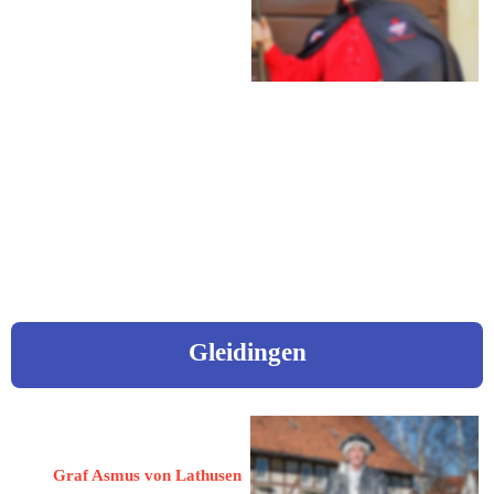
32339 Espelkamp
Siedlerstraße 7
Mobil: 0173 5297626
eMail: 
dullweber@gmx.de
Video „Jahrestreffen in Benkhausen - September 2024!
Gleidingen
Weber, Asmus
Graf Asmus von Lathusen