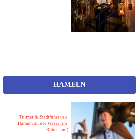
21502 Geesthacht
Binsenstieg 65
 04152 / 836505
Mobil: 0175 / 6826844
 ingo.vierk@web.de
HAMELN
Corcilius, Ulrich 
Türmer & Stadtführer zu 
Hameln an der Weser (im 
Ruhestand)