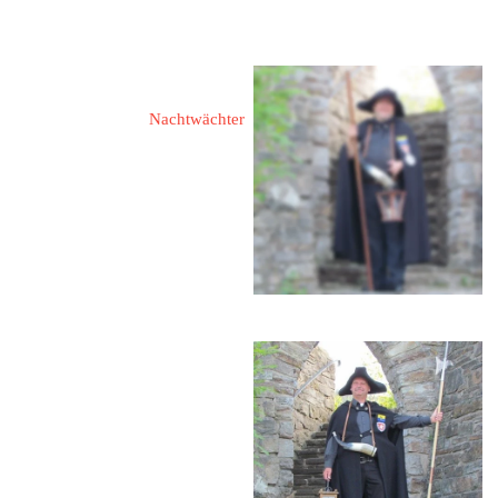
eMail: 
wernerkreutz-burbach@t-
online.de
Redlich, Helmut 
Nachtwächter
57299 Burbach
Haigerweg 49
redlich_h@web.de
 02736 / 6683
Molzberger, Harald
57299 Burbach
Alte Burbach 1
 0151 / 17479198