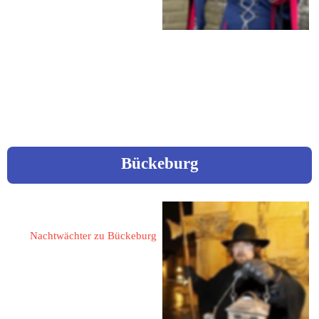
Farmer Weg 17
41372 Niederkrüchten
 0152 / 26631663
 Andrea.mz@gmx.de
Bückeburg
Ostermeier, Dietmar
Nachtwächter zu Bückeburg
31675 Bückeburg
Hauptstraße 13