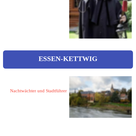
46569 Hünxe
Buchenstraße 20
Tel.: 02858 7252
Web: 
www.dinslaken.de
ESSEN-KETTWIG
Albrecht, Hartmut 
Nachtwächter und Stadtführer
45219 Essen-Kettwig
Im Winkel 2
 albrecht.kettwig@freenet.de