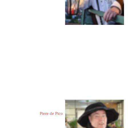
31737 Rinteln an der Weser
Blumenwall 5
Mobil: 0175 7940253
Mehr Informationen
Foit, Ralf-Josef 
Piere de Pico