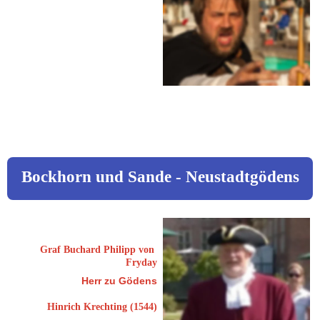
46395 Bocholt
Sigmund-Freund-Platz 9
 0176 / 964443 17
info@bocholter-
nachtwaechter.de
www.bocholt.de
Bockhorn und Sande - Neustadtgödens
Kleinschmidt, Werner
Graf Buchard Philipp von 
Fryday
Herr zu Gödens
Hinrich Krechting (1544)