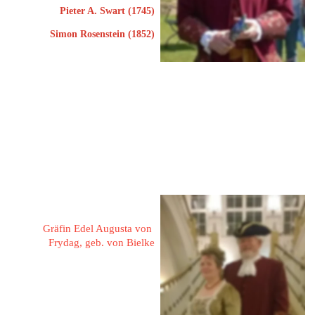
Pieter A. Swart (1745)
Simon Rosenstein (1852)
26345 Bockhorn
Schulpfad 1
Tel: 04453 71289
Mobil: 0162 9095655
eMail: 
werner.kleinschmidt@ewetel.net
Kleinschmidt, Gunda 
Gräfin Edel Augusta von 
Frydag, geb. von Bielke
26345 Bockhorn
Schulpfad 1