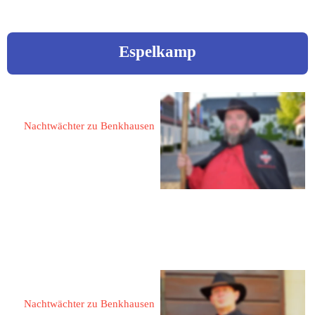
Espelkamp
Dürr, Peter 
Nachtwächter zu Benkhausen
32339 Espelkamp
Elbinger Weg 10
Tel.: 05772 9367640
eMail: 
peterduerr@gmx.de
Dullweber, Thomas
Nachtwächter zu Benkhausen