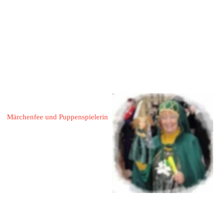
 05156 / 546
 0157 / 75226441
almuth.gattermann@googlemail
.com
www.bad-
muender.de
www.hameln.de
Seidel, Evelyn Marie 
Märchenfee und Puppenspielerin
31785 Hameln
Kaiserstraße 84
Mobil : 0172 5657475
eMail: 
evymarie60@googlemail.com