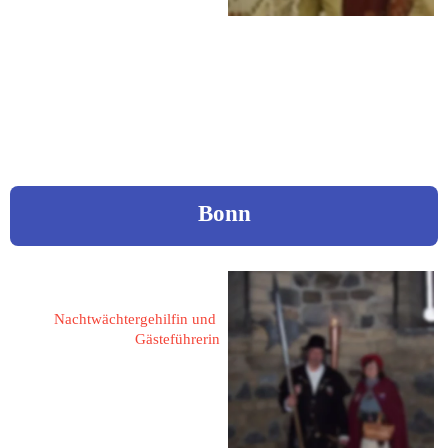
Tel.: 04453 71289
Mobil: 0162 9095655
eMail: 
gundaspinnt@ewetel.net
Bonn
Schleier, Elisabeth
Nachtwächtergehilfin und 
Gästeführerin
53229 Bonn