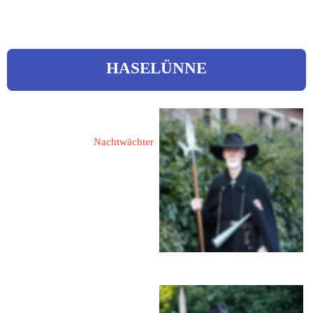
HASELÜNNE
Huer, Herbert 
Nachtwächter
49740 Haselünne
Goerdelerstraße 12
Tel.: 05961 1420
eMail: 
herbert.huer@ewetel.net
Huer, Ursula 