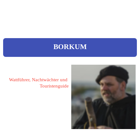
web.de
BORKUM
Baalmann, Berend
Wattführer, Nachtwächter und 
Touristenguide
26757 Borkum
Specksniederstrate 3
 04922 / 697