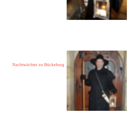
Tel.: 05722 2852107
Mobil: 0177 3025098
eMail: 
dietmar.ostermeier@gmx.de
Web:  
www.bueckeburg.de
Hesseling, Wolfram
Nachtwächter zu Bückeburg
31675 Bückeburg
Bonhoefferstraße 22
Tel.: 0572 26821
Mobil: 0171 9589580
E-Mail: 
wolfram.hesseling@teleos-