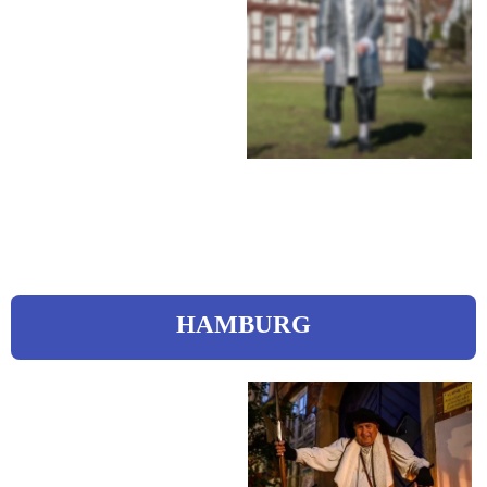
Hohenrode 30
30880 Laatzen
 0511 / 98231305
 0171 / 6114097
asmus-weber@gmx.de
 www.laatzen.de
HAMBURG
Vierk, Ingo
Nachtwächter