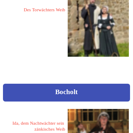
Des Torwächters Weib
53902 Bad Münstereifel
Entenmarkt 22
www.torwaechter-bad-
muenstereifel.de
Bocholt
Möllers, Brigit
Ida, dem Nachtwächter sein 
zänkisches Weib