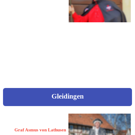
32339 Espelkamp
Siedlerstraße 7
Mobil: 0173 5297626
eMail: 
dullweber@gmx.de
Video „Jahrestreffen in Benkhausen - September 2024!
Gleidingen
Weber, Asmus
Graf Asmus von Lathusen