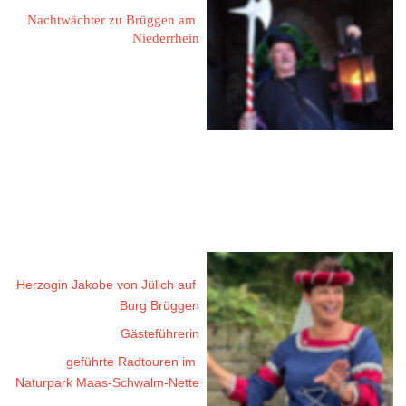
Nachtwächter zu Brüggen am 
Niederrhein
54584 Jünkerrath
Burgbering 19
Tel.: 06597 / 1259833
Mobil: 0173 / 8594531
eMail: hblume07@gmail.com
Zeien, Andrea
Herzogin Jakobe von Jülich auf 
Burg Brüggen
Gästeführerin
geführte Radtouren im 
Naturpark Maas-Schwalm-Nette