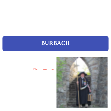
 0170 / 2118158
 tb01@web.de
www.watthanse.de
BURBACH
Kreutz, Werner 
Nachtwächter
57299 Burbach
Gambach 1
Tel.: 02736 67 57