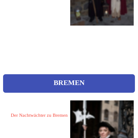
Am Weinstock 1
Tel.: 0228 3904562
Mobil: 0151 41612400
eMail: 
info@rheinschleier.de 
Web:
 www.rheinschleier.de
BREMEN
Herrmann, Dieter 
Der Nachtwächter zu Bremen
28195 Bremen