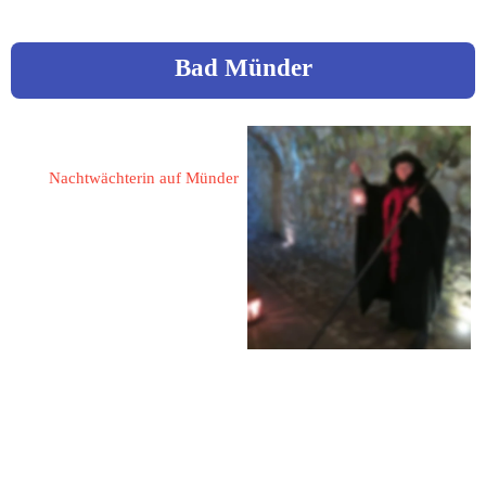
Bad Münder
Gattermann, Almuth
Nachtwächterin auf Münder
31863 Coppenbrügge - 
Hohnsen
Am Wolfhagen 2
05156 / 546
05156 / 546
0157 / 75226441
almuth.gattermann@googlemail