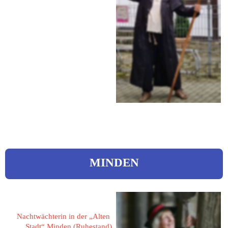
45527 Hattingen
Auf der Gahr 39
Tel.: 0175 4194195
eMail: 
kontakt@hattingenzufuss.de
Web: 
hattingenzufuss.de
MINDEN
Simon, Helga 
Nachtwächterin in der „Alten 
Stadt“ Minden (Ruhestand)