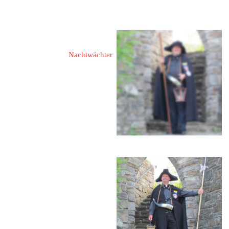
eMail: 
wernerkreutz-burbach@t-
online.de
Redlich, Helmut 
Nachtwächter
57299 Burbach
Haigerweg 49
redlich_h@web.de
 02736 / 6683
Molzberger, Harald
57299 Burbach
Alte Burbach 1
 0151 / 17479198