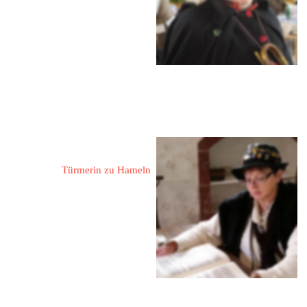
Kontaktdaten erhalten Sie auf 
Nachfrage!
Gattermann, Almuth
Türmerin zu Hameln
31863 Coppenbrügge - 
Hohnsen
Am Wolfhagen 2
 05156 / 546