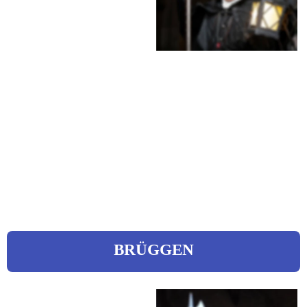
Falkenstraße 37
Tel.: 0421 16100166
Mobil: 0176 70963095
eMail: 
nachtwaechterzubremen@web.
de 
Web: 
www.nachtwaechterzubremen.d
e
BRÜGGEN
Blume, Hans 