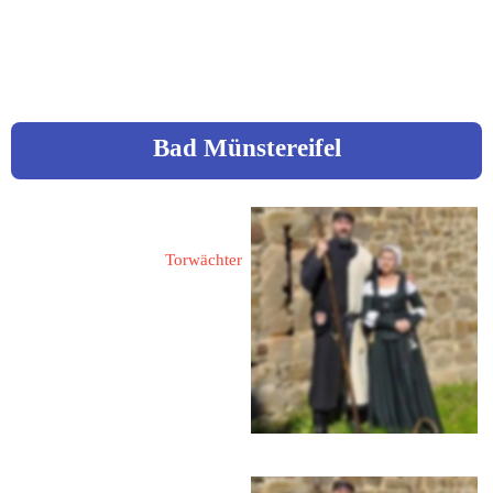
.com 
www.bad-muender.de
Bad Münstereifel
Bünger, Bernd
Torwächter
53902 Bad Münstereifel
Entenmarkt 22
 www.torwaechter-bad-
muenstereifel.de
Bünger, Jeannette