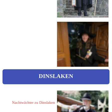
 malermeister-molzberger@t-
online.de
Hinkebecker, Michelle
michelle_hinkebecker@yahoo.d
e
DINSLAKEN
Sachtje, Eduard 
Nachtwächter zu Dinslaken