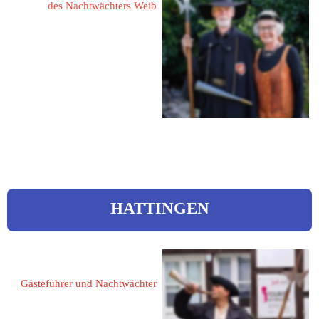
des Nachtwächters Weib
49740 Haselünne
Goerdelerstraße 12
Tel.: 05961 1420
eMail: 
herbert.huer@ewetel.net
HATTINGEN
Friedrich, Lars 
Gästeführer und Nachtwächter