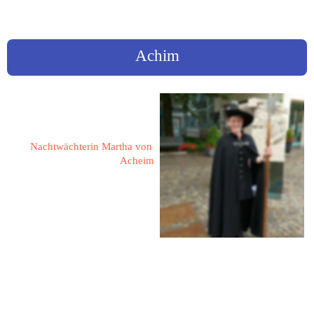
sortiert nach Ortsnamen
Achim
Knüppel, Maren
Nachtwächterin Martha von 
Acheim
Am Sportplatz 3 b
28832 Achim
Maren.knueppel@gmx.de