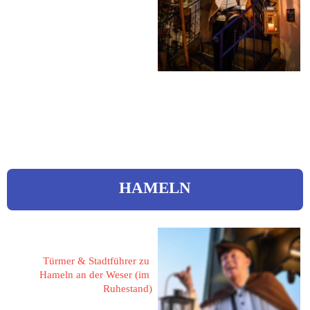
21502 Geesthacht
Binsenstieg 65
 04152 / 836505
Mobil: 0175 / 6826844
 ingo.vierk@web.de
HAMELN
Corcilius, Ulrich 
Türmer & Stadtführer zu 
Hameln an der Weser (im 
Ruhestand)