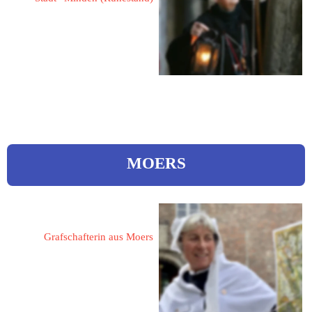
Gründerin & Ehrenmitglied
„Deutsche Gilde der 
Nachtwächter, Türmer & 
Figuren e.V.“
MOERS
Fusenig, Anne-Rose 
Grafschafterin aus Moers
47441 Moers
Hochemmericher Straße 160