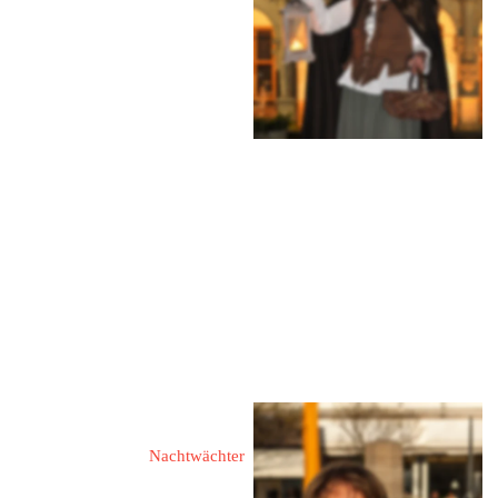
46395 Bocholt
Lowicker Straße 20a
Tel.: 02871 37125
Mobil: 0171 1233120
eMail: 
brigitte.moellers@web.de 
eMail: 
info@bocholter-
nachtwaechter.de 
Web: 
www.bocholt.de
Sauret, Florian
Nachtwächter