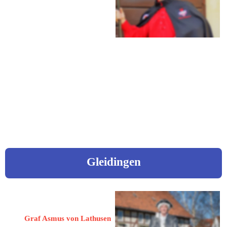
32339 Espelkamp
Siedlerstraße 7
Mobil: 0173 5297626
eMail: 
dullweber@gmx.de
Video „Jahrestreffen in Benkhausen - September 2024!
Gleidingen
Weber, Asmus
Graf Asmus von Lathusen