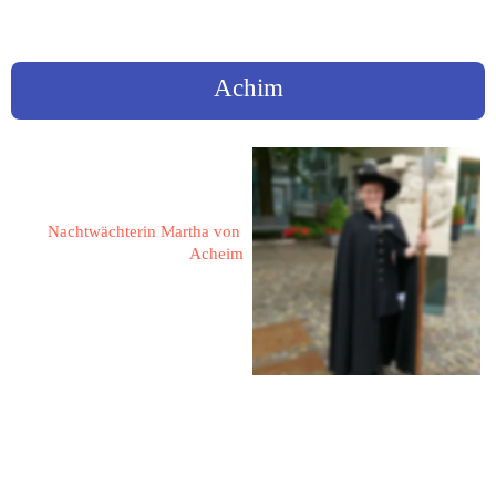
sortiert nach Ortsnamen
Achim
Knüppel, Maren
Nachtwächterin Martha von 
Acheim
Am Sportplatz 3 b
28832 Achim
Maren.knueppel@gmx.de