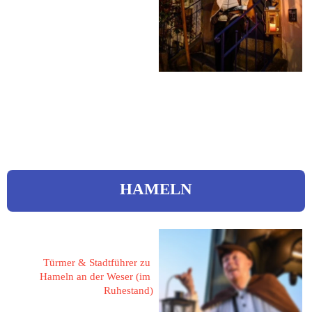
21502 Geesthacht
Binsenstieg 65
 04152 / 836505
Mobil: 0175 / 6826844
 ingo.vierk@web.de
HAMELN
Corcilius, Ulrich 
Türmer & Stadtführer zu 
Hameln an der Weser (im 
Ruhestand)