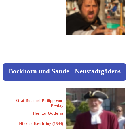
46395 Bocholt
Sigmund-Freund-Platz 9
 0176 / 964443 17
info@bocholter-
nachtwaechter.de
www.bocholt.de
Bockhorn und Sande - Neustadtgödens
Kleinschmidt, Werner
Graf Buchard Philipp von 
Fryday
Herr zu Gödens
Hinrich Krechting (1544)