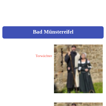
.com 
www.bad-muender.de
Bad Münstereifel
Bünger, Bernd
Torwächter
53902 Bad Münstereifel
Entenmarkt 22
 www.torwaechter-bad-
muenstereifel.de
Bünger, Jeannette