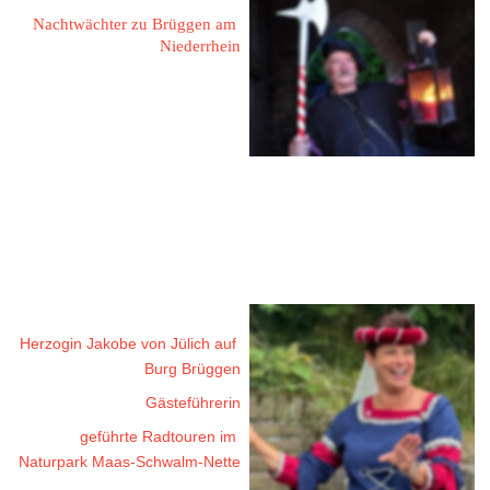
Nachtwächter zu Brüggen am 
Niederrhein
54584 Jünkerrath
Burgbering 19
Tel.: 06597 / 1259833
Mobil: 0173 / 8594531
eMail: hblume07@gmail.com
Zeien, Andrea
Herzogin Jakobe von Jülich auf 
Burg Brüggen
Gästeführerin
geführte Radtouren im 
Naturpark Maas-Schwalm-Nette