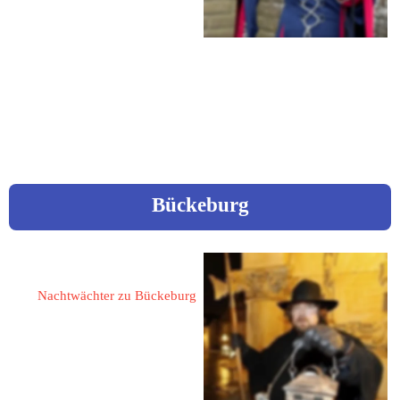
Farmer Weg 17
41372 Niederkrüchten
 0152 / 26631663
 Andrea.mz@gmx.de
Bückeburg
Ostermeier, Dietmar
Nachtwächter zu Bückeburg
31675 Bückeburg
Hauptstraße 13