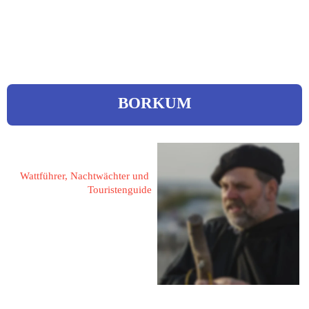
web.de
BORKUM
Baalmann, Berend
Wattführer, Nachtwächter und 
Touristenguide
26757 Borkum
Specksniederstrate 3
 04922 / 697