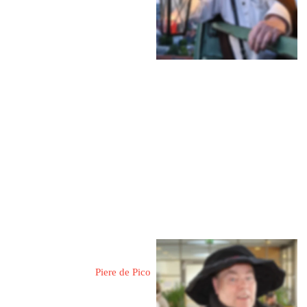
31737 Rinteln an der Weser
Blumenwall 5
Mobil: 0175 7940253
Mehr Informationen
Foit, Ralf-Josef 
Piere de Pico