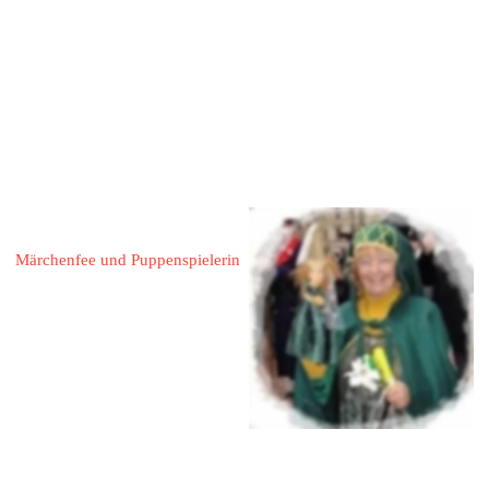
 05156 / 546
 0157 / 75226441
almuth.gattermann@googlemail
.com
www.bad-
muender.de
www.hameln.de
Seidel, Evelyn Marie 
Märchenfee und Puppenspielerin
31785 Hameln
Kaiserstraße 84
Mobil : 0172 5657475
eMail: 
evymarie60@googlemail.com