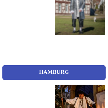
Hohenrode 30
30880 Laatzen
 0511 / 98231305
 0171 / 6114097
asmus-weber@gmx.de
 www.laatzen.de
HAMBURG
Vierk, Ingo
Nachtwächter