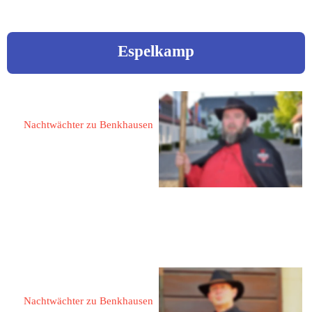
Espelkamp
Dürr, Peter 
Nachtwächter zu Benkhausen
32339 Espelkamp
Elbinger Weg 10
Tel.: 05772 9367640
eMail: 
peterduerr@gmx.de
Dullweber, Thomas
Nachtwächter zu Benkhausen