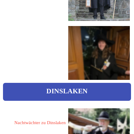
 malermeister-molzberger@t-
online.de
Hinkebecker, Michelle
michelle_hinkebecker@yahoo.d
e
DINSLAKEN
Sachtje, Eduard 
Nachtwächter zu Dinslaken