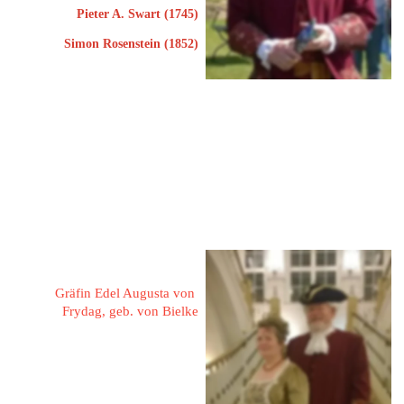
Pieter A. Swart (1745)
Simon Rosenstein (1852)
26345 Bockhorn
Schulpfad 1
Tel: 04453 71289
Mobil: 0162 9095655
eMail: 
werner.kleinschmidt@ewetel.net
Kleinschmidt, Gunda 
Gräfin Edel Augusta von 
Frydag, geb. von Bielke
26345 Bockhorn
Schulpfad 1