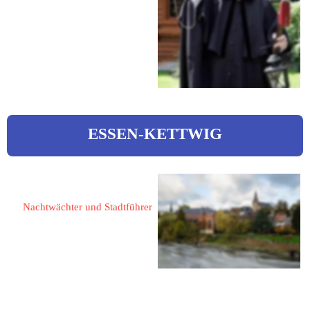
46569 Hünxe
Buchenstraße 20
Tel.: 02858 7252
Web: 
www.dinslaken.de
ESSEN-KETTWIG
Albrecht, Hartmut 
Nachtwächter und Stadtführer
45219 Essen-Kettwig
Im Winkel 2
 albrecht.kettwig@freenet.de