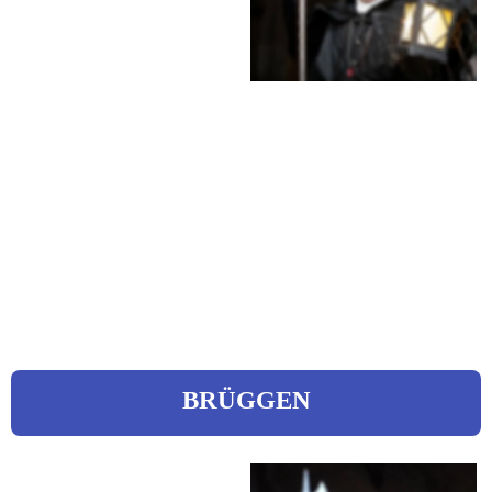
Falkenstraße 37
Tel.: 0421 16100166
Mobil: 0176 70963095
eMail: 
nachtwaechterzubremen@web.
de 
Web: 
www.nachtwaechterzubremen.d
e
BRÜGGEN
Blume, Hans 