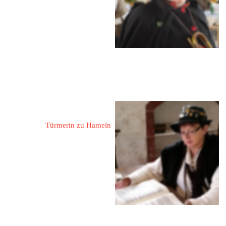
Kontaktdaten erhalten Sie auf 
Nachfrage!
Gattermann, Almuth
Türmerin zu Hameln
31863 Coppenbrügge - 
Hohnsen
Am Wolfhagen 2
 05156 / 546