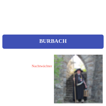
 0170 / 2118158
 tb01@web.de
www.watthanse.de
BURBACH
Kreutz, Werner 
Nachtwächter
57299 Burbach
Gambach 1
Tel.: 02736 67 57