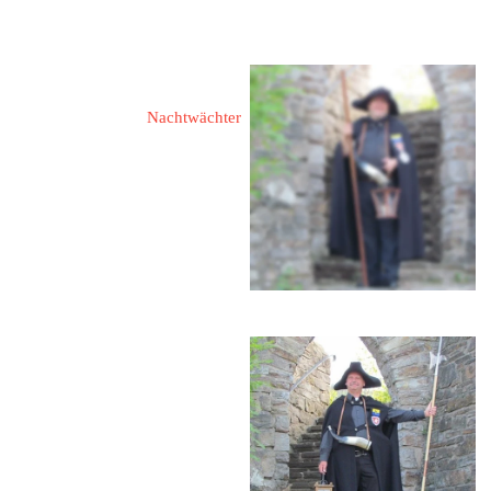
eMail: 
wernerkreutz-burbach@t-
online.de
Redlich, Helmut 
Nachtwächter
57299 Burbach
Haigerweg 49
redlich_h@web.de
 02736 / 6683
Molzberger, Harald
57299 Burbach
Alte Burbach 1
 0151 / 17479198