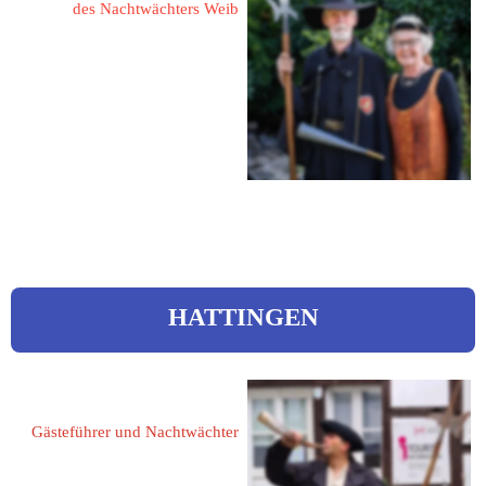
des Nachtwächters Weib
49740 Haselünne
Goerdelerstraße 12
Tel.: 05961 1420
eMail: 
herbert.huer@ewetel.net
HATTINGEN
Friedrich, Lars 
Gästeführer und Nachtwächter