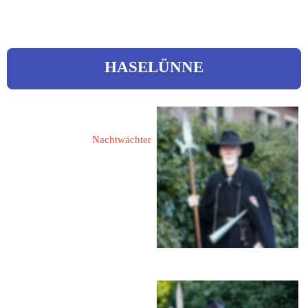
HASELÜNNE
Huer, Herbert 
Nachtwächter
49740 Haselünne
Goerdelerstraße 12
Tel.: 05961 1420
eMail: 
herbert.huer@ewetel.net
Huer, Ursula 