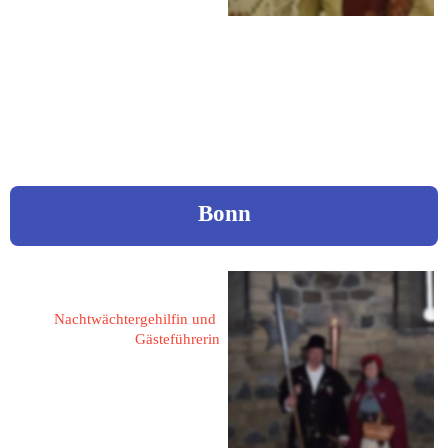
Tel.: 04453 71289
Mobil: 0162 9095655
eMail: 
gundaspinnt@ewetel.net
Bonn
Schleier, Elisabeth
Nachtwächtergehilfin und 
Gästeführerin
53229 Bonn