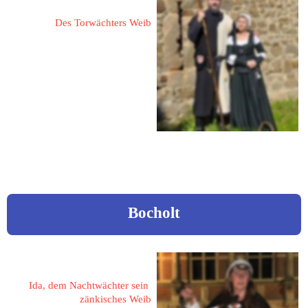
Des Torwächters Weib
53902 Bad Münstereifel
Entenmarkt 22
www.torwaechter-bad-
muenstereifel.de
Bocholt
Möllers, Brigit
Ida, dem Nachtwächter sein 
zänkisches Weib