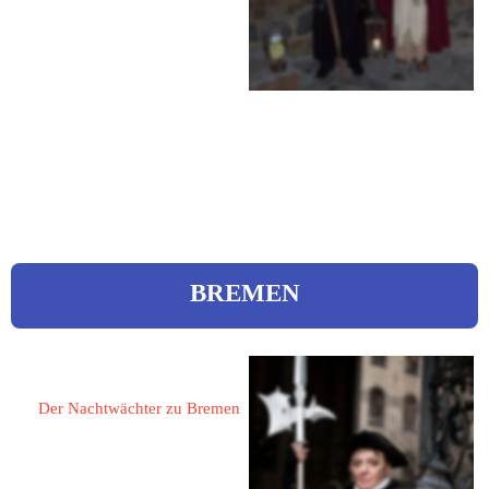
Am Weinstock 1
Tel.: 0228 3904562
Mobil: 0151 41612400
eMail: 
info@rheinschleier.de 
Web:
 www.rheinschleier.de
BREMEN
Herrmann, Dieter 
Der Nachtwächter zu Bremen
28195 Bremen