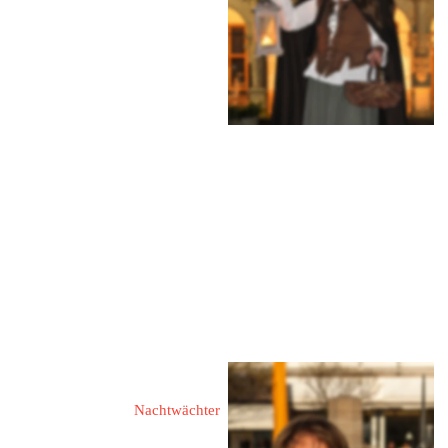
46395 Bocholt
Lowicker Straße 20a
Tel.: 02871 37125
Mobil: 0171 1233120
eMail: 
brigitte.moellers@web.de 
eMail: 
info@bocholter-
nachtwaechter.de 
Web: 
www.bocholt.de
Sauret, Florian
Nachtwächter