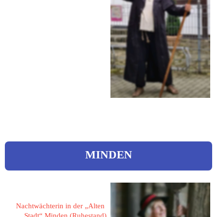
45527 Hattingen
Auf der Gahr 39
Tel.: 0175 4194195
eMail: 
kontakt@hattingenzufuss.de
Web: 
hattingenzufuss.de
MINDEN
Simon, Helga 
Nachtwächterin in der „Alten 
Stadt“ Minden (Ruhestand)