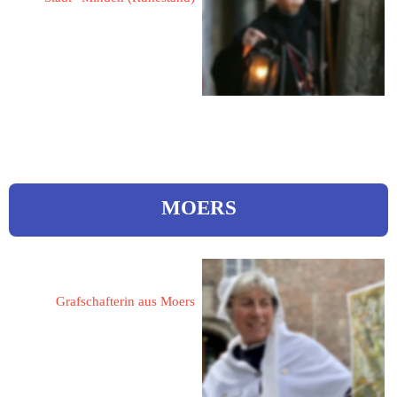
Gründerin & Ehrenmitglied
„Deutsche Gilde der 
Nachtwächter, Türmer & 
Figuren e.V.“
MOERS
Fusenig, Anne-Rose 
Grafschafterin aus Moers
47441 Moers
Hochemmericher Straße 160