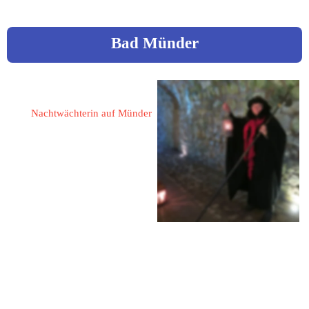
Bad Münder
Gattermann, Almuth
Nachtwächterin auf Münder
31863 Coppenbrügge - 
Hohnsen
Am Wolfhagen 2
05156 / 546
05156 / 546
0157 / 75226441
almuth.gattermann@googlemail