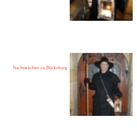
Tel.: 05722 2852107
Mobil: 0177 3025098
eMail: 
dietmar.ostermeier@gmx.de
Web:  
www.bueckeburg.de
Hesseling, Wolfram
Nachtwächter zu Bückeburg
31675 Bückeburg
Bonhoefferstraße 22
Tel.: 0572 26821
Mobil: 0171 9589580
E-Mail: 
wolfram.hesseling@teleos-