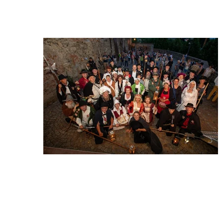
Wir begrüßen Sie auf der Website der Deutschen Gilde der 
Nachtwächter, Türmer und Figuren e.V.
Wir sind 
eine 
Gemeins
chaft von 
Gleichge
sinnten, 
die es 
sich zum 
Ziel 
gesetzt 
haben, 
Überliefertes zu bewahren, traditionelles Brauchtum zu pflegen und 
Geschichte weiterzugeben. In unserem Verein haben sich 
mittlerweile über 150 Frauen und Männer zusammengeschlossen, 
die sich als gewandete Figuren der Kultur, Geschichte und Tradition 
verbunden fühlen. Die vertretenden Figuren aus Deutschland und 