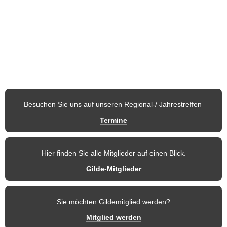
Österreich stellen Nachtwächter, Türmer, Märchenfigur, 
Fabelwesen, Sagengestalt, Blütenkönigin usw. dar.
Auf den nachfolgenden Seiten möchten wir Ihnen unseren 
Verein
und 
die einzelnen Regionen
 vorstellen. So finden Mitglieder und 
weitere Besucher dieser Seite stets aktuelle 
Informationen
 und 
zukünftige Termine
 der Gilde.
Besuchen Sie uns auf unseren Regional-/ Jahrestreffen 
Termine
Hier finden Sie alle Mitglieder auf einen Blick.
Gilde-Mitglieder
Sie möchten Gildemitglied werden?
Mitglied werden