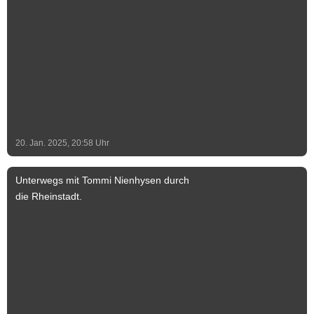
grundlegend saniert und als Aussichtsturm
zugänglich gemacht. Im Inneren führen
die 92 Treppenstufen der doppelläufigen
Treppe bis nach oben auf die in 30 Metern
Höhe angebrachte Balustrade, welche
den Blick in alle vier Himmelsrichtungen
weit über die Dächer von Schönebeck
hinaus ermöglicht. Foto & Text: Stadt
Schönebeck (Elbe) Text-Ergänzung: Jeff
20. Jan. 2025, 20:58
Uhr
Lammel
Unterwegs mit Tommi Nienhysen durch
die Rheinstadt.