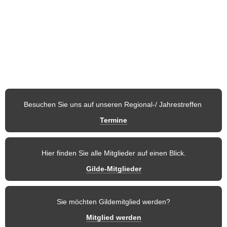
Österreich stellen Nachtwächter, Türmer, Märchenfigur, 
Fabelwesen, Sagengestalt, Blütenkönigin usw. dar.
Auf den nachfolgenden Seiten möchten wir Ihnen unseren 
Verein
und 
die einzelnen Regionen
 vorstellen. So finden Mitglieder und 
weitere Besucher dieser Seite stets aktuelle 
Informationen
 und 
zukünftige Termine
 der Gilde.
Besuchen Sie uns auf unseren Regional-/ Jahrestreffen 
Termine
Hier finden Sie alle Mitglieder auf einen Blick.
Gilde-Mitglieder
Sie möchten Gildemitglied werden?
Mitglied werden