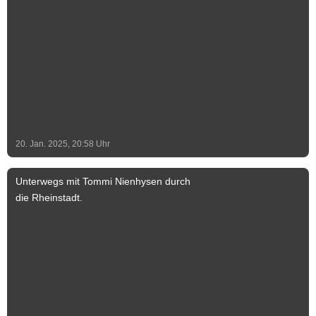
grundlegend saniert und als Aussichtsturm
zugänglich gemacht. Im Inneren führen
die 92 Treppenstufen der doppelläufigen
Treppe bis nach oben auf die in 30 Metern
Höhe angebrachte Balustrade, welche
den Blick in alle vier Himmelsrichtungen
weit über die Dächer von Schönebeck
hinaus ermöglicht. Foto & Text: Stadt
Schönebeck (Elbe) Text-Ergänzung: Jeff
20. Jan. 2025, 20:58
Uhr
Lammel
Unterwegs mit Tommi Nienhysen durch
die Rheinstadt.