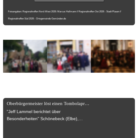
Fotoangaben: Regionaltreffen Nord-West 2026: Marcus Hellmann // Regionaltreffen Ost 2026 - Stadt Plauen // 
Regionaltreffen Süd 2026 - Ortsgemeinde Gemünden.de
News News News +++
Oberbürgermeister löst einen Tombolapreis ein!
"Jeff Lammel berichtet über
Besonderheiten" Schönebeck (Elbe),
30.07.2025 Turmbegehung wurde
anlässlich des Jubiläums des Dr. Carl-