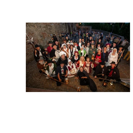
Wir begrüßen Sie auf der Website der Deutschen Gilde der 
Nachtwächter, Türmer und Figuren e.V.
Wir sind 
eine 
Gemeins
chaft von 
Gleichge
sinnten, 
die es 
sich zum 
Ziel 
gesetzt 
haben, 
Überliefertes zu bewahren, traditionelles Brauchtum zu pflegen und 
Geschichte weiterzugeben. In unserem Verein haben sich 
mittlerweile über 150 Frauen und Männer zusammengeschlossen, 
die sich als gewandete Figuren der Kultur, Geschichte und Tradition 
verbunden fühlen. Die vertretenden Figuren aus Deutschland und 