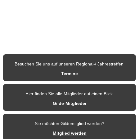
Österreich stellen Nachtwächter, Türmer, Märchenfigur, 
Fabelwesen, Sagengestalt, Blütenkönigin usw. dar.
Auf den nachfolgenden Seiten möchten wir Ihnen unseren 
Verein
und 
die einzelnen Regionen
 vorstellen. So finden Mitglieder und 
weitere Besucher dieser Seite stets aktuelle 
Informationen
 und 
zukünftige Termine
 der Gilde.
Besuchen Sie uns auf unseren Regional-/ Jahrestreffen 
Termine
Hier finden Sie alle Mitglieder auf einen Blick.
Gilde-Mitglieder
Sie möchten Gildemitglied werden?
Mitglied werden