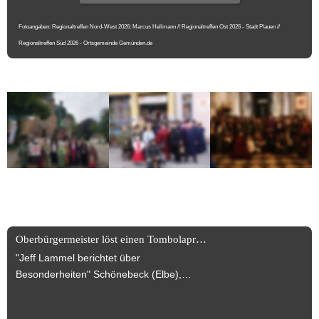
Fotoangaben: Regionaltreffen Nord-West 2026: Marcus Hellmann // Regionaltreffen Ost 2026 - Stadt Plauen // 
Regionaltreffen Süd 2026 - Ortsgemeinde Gemünden.de
News News News +++
Oberbürgermeister löst einen Tombolapreis ein!
"Jeff Lammel berichtet über
Besonderheiten" Schönebeck (Elbe),
30.07.2025 Turmbegehung wurde
anlässlich des Jubiläums des Dr. Carl-