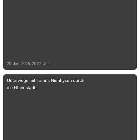
grundlegend saniert und als Aussichtsturm
zugänglich gemacht. Im Inneren führen
die 92 Treppenstufen der doppelläufigen
Treppe bis nach oben auf die in 30 Metern
Höhe angebrachte Balustrade, welche
den Blick in alle vier Himmelsrichtungen
weit über die Dächer von Schönebeck
hinaus ermöglicht. Foto & Text: Stadt
Schönebeck (Elbe) Text-Ergänzung: Jeff
20. Jan. 2025, 20:58
Uhr
Lammel
Unterwegs mit Tommi Nienhysen durch
die Rheinstadt.