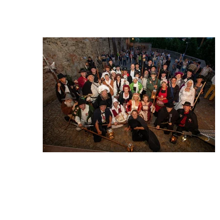
Wir begrüßen Sie auf der Website der Deutschen Gilde der 
Nachtwächter, Türmer und Figuren e.V.
Wir sind 
eine 
Gemeins
chaft von 
Gleichge
sinnten, 
die es 
sich zum 
Ziel 
gesetzt 
haben, 
Überliefertes zu bewahren, traditionelles Brauchtum zu pflegen und 
Geschichte weiterzugeben. In unserem Verein haben sich 
mittlerweile über 150 Frauen und Männer zusammengeschlossen, 
die sich als gewandete Figuren der Kultur, Geschichte und Tradition 
verbunden fühlen. Die vertretenden Figuren aus Deutschland und 