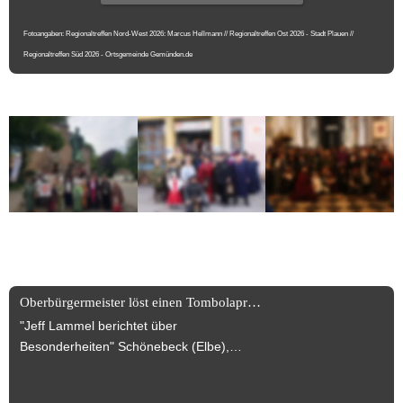
Fotoangaben: Regionaltreffen Nord-West 2026: Marcus Hellmann // Regionaltreffen Ost 2026 - Stadt Plauen // 
Regionaltreffen Süd 2026 - Ortsgemeinde Gemünden.de
News News News +++
Oberbürgermeister löst einen Tombolapreis ein!
"Jeff Lammel berichtet über
Besonderheiten" Schönebeck (Elbe),
30.07.2025 Turmbegehung wurde
anlässlich des Jubiläums des Dr. Carl-