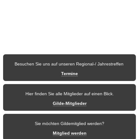
Österreich stellen Nachtwächter, Türmer, Märchenfigur, 
Fabelwesen, Sagengestalt, Blütenkönigin usw. dar.
Auf den nachfolgenden Seiten möchten wir Ihnen unseren 
Verein
und 
die einzelnen Regionen
 vorstellen. So finden Mitglieder und 
weitere Besucher dieser Seite stets aktuelle 
Informationen
 und 
zukünftige Termine
 der Gilde.
Besuchen Sie uns auf unseren Regional-/ Jahrestreffen 
Termine
Hier finden Sie alle Mitglieder auf einen Blick.
Gilde-Mitglieder
Sie möchten Gildemitglied werden?
Mitglied werden