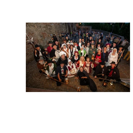
Wir begrüßen Sie auf der Website der Deutschen Gilde der 
Nachtwächter, Türmer und Figuren e.V.
Wir sind 
eine 
Gemeins
chaft von 
Gleichge
sinnten, 
die es 
sich zum 
Ziel 
gesetzt 
haben, 
Überliefertes zu bewahren, traditionelles Brauchtum zu pflegen und 
Geschichte weiterzugeben. In unserem Verein haben sich 
mittlerweile über 150 Frauen und Männer zusammengeschlossen, 
die sich als gewandete Figuren der Kultur, Geschichte und Tradition 
verbunden fühlen. Die vertretenden Figuren aus Deutschland und 