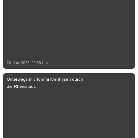
grundlegend saniert und als Aussichtsturm
zugänglich gemacht. Im Inneren führen
die 92 Treppenstufen der doppelläufigen
Treppe bis nach oben auf die in 30 Metern
Höhe angebrachte Balustrade, welche
den Blick in alle vier Himmelsrichtungen
weit über die Dächer von Schönebeck
hinaus ermöglicht. Foto & Text: Stadt
Schönebeck (Elbe) Text-Ergänzung: Jeff
20. Jan. 2025, 20:58
Uhr
Lammel
Unterwegs mit Tommi Nienhysen durch
die Rheinstadt.