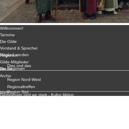
Willkommen!
Termine
Die Gilde
Vorstand & Sprecher
Mitglied werden
Regionen
Gilde-Mitglieder
Dies und das
Die Regionen
Aktuell
Archiv
Region Nord-West
Regionaltreffen
Region Süd
Mehr...
Gemeinsam sind wir stark - Kultur Aktion
Bilder
Region Ost
Archiv
Region Österreich