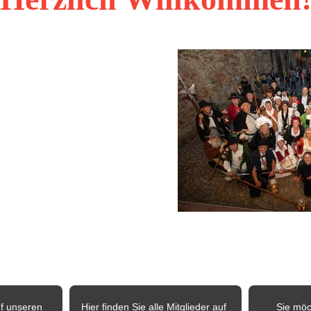
r Website der Deutschen Gilde der Nachtwächter, Türmer und Figuren 
ft von Gleichgesinnten, die es sich 
Überliefertes zu bewahren, 
 zu pflegen und Geschichte 
m Verein haben sich mittlerweile 
nner zusammengeschlossen, die 
en der Kultur, Geschichte und 
en. Die vertretenden Figuren aus 
ch stellen Nachtwächter, Türmer, 
, Sagengestalt, Blütenkönigin 
Auf den nachfolgenden Seiten möchten wir Ihnen unseren 
n Regionen
ftige Termine
 der Gilde.
f unseren 
Hier finden Sie alle Mitglieder auf 
Sie möc