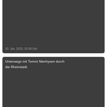
grundlegend saniert und als Aussichtsturm
zugänglich gemacht. Im Inneren führen
die 92 Treppenstufen der doppelläufigen
Treppe bis nach oben auf die in 30 Metern
Höhe angebrachte Balustrade, welche
den Blick in alle vier Himmelsrichtungen
weit über die Dächer von Schönebeck
hinaus ermöglicht. Foto & Text: Stadt
Schönebeck (Elbe) Text-Ergänzung: Jeff
20. Jan. 2025, 20:58
Uhr
Lammel
Unterwegs mit Tommi Nienhysen durch
die Rheinstadt.