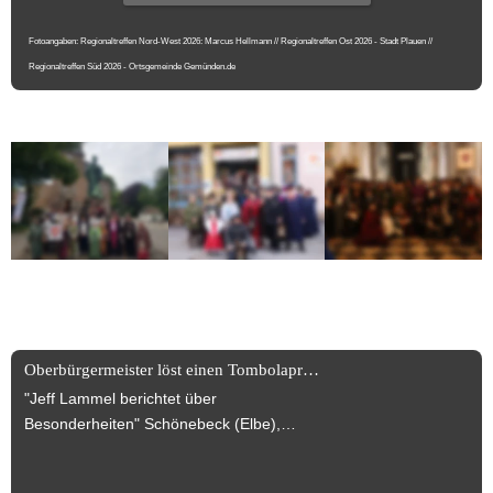
Fotoangaben: Regionaltreffen Nord-West 2026: Marcus Hellmann // Regionaltreffen Ost 2026 - Stadt Plauen // 
Regionaltreffen Süd 2026 - Ortsgemeinde Gemünden.de
News News News +++
Oberbürgermeister löst einen Tombolapreis ein!
"Jeff Lammel berichtet über
Besonderheiten" Schönebeck (Elbe),
30.07.2025 Turmbegehung wurde
anlässlich des Jubiläums des Dr. Carl-