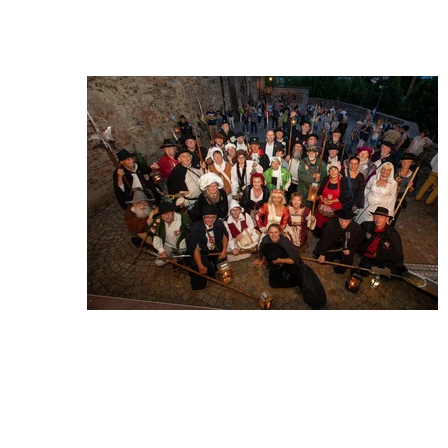
Wir begrüßen Sie auf der Website der Deutschen Gilde der 
Nachtwächter, Türmer und Figuren e.V.
Wir sind 
eine 
Gemeins
chaft von 
Gleichge
sinnten, 
die es 
sich zum 
Ziel 
gesetzt 
haben, 
Überliefertes zu bewahren, traditionelles Brauchtum zu pflegen und 
Geschichte weiterzugeben. In unserem Verein haben sich 
mittlerweile über 150 Frauen und Männer zusammengeschlossen, 
die sich als gewandete Figuren der Kultur, Geschichte und Tradition 
verbunden fühlen. Die vertretenden Figuren aus Deutschland und 