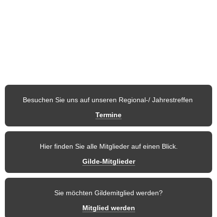
Österreich stellen Nachtwächter, Türmer, Märchenfigur, 
Fabelwesen, Sagengestalt, Blütenkönigin usw. dar.
Auf den nachfolgenden Seiten möchten wir Ihnen unseren 
Verein
und 
die einzelnen Regionen
 vorstellen. So finden Mitglieder und 
weitere Besucher dieser Seite stets aktuelle 
Informationen
 und 
zukünftige Termine
 der Gilde.
Besuchen Sie uns auf unseren Regional-/ Jahrestreffen 
Termine
Hier finden Sie alle Mitglieder auf einen Blick.
Gilde-Mitglieder
Sie möchten Gildemitglied werden?
Mitglied werden