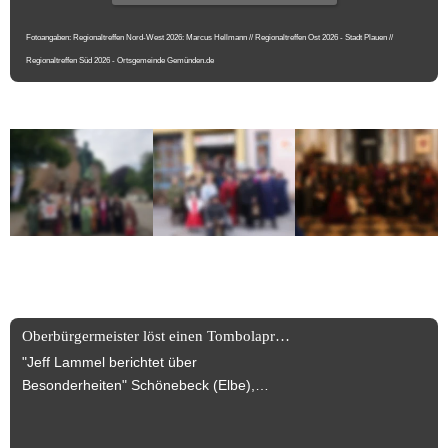
Fotoangaben: Regionaltreffen Nord-West 2026: Marcus Hellmann // Regionaltreffen Ost 2026 - Stadt Plauen // 
Regionaltreffen Süd 2026 - Ortsgemeinde Gemünden.de
News News News +++
Oberbürgermeister löst einen Tombolapreis ein!
"Jeff Lammel berichtet über
Besonderheiten" Schönebeck (Elbe),
30.07.2025 Turmbegehung wurde
anlässlich des Jubiläums des Dr. Carl-