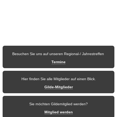
Österreich stellen Nachtwächter, Türmer, Märchenfigur, 
Fabelwesen, Sagengestalt, Blütenkönigin usw. dar.
Auf den nachfolgenden Seiten möchten wir Ihnen unseren 
Verein
und 
die einzelnen Regionen
 vorstellen. So finden Mitglieder und 
weitere Besucher dieser Seite stets aktuelle 
Informationen
 und 
zukünftige Termine
 der Gilde.
Besuchen Sie uns auf unseren Regional-/ Jahrestreffen 
Termine
Hier finden Sie alle Mitglieder auf einen Blick.
Gilde-Mitglieder
Sie möchten Gildemitglied werden?
Mitglied werden