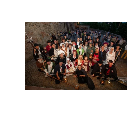
Wir begrüßen Sie auf der Website der Deutschen Gilde der 
Nachtwächter, Türmer und Figuren e.V.
Wir sind 
eine 
Gemeins
chaft von 
Gleichge
sinnten, 
die es 
sich zum 
Ziel 
gesetzt 
haben, 
Überliefertes zu bewahren, traditionelles Brauchtum zu pflegen und 
Geschichte weiterzugeben. In unserem Verein haben sich 
mittlerweile über 150 Frauen und Männer zusammengeschlossen, 
die sich als gewandete Figuren der Kultur, Geschichte und Tradition 
verbunden fühlen. Die vertretenden Figuren aus Deutschland und 