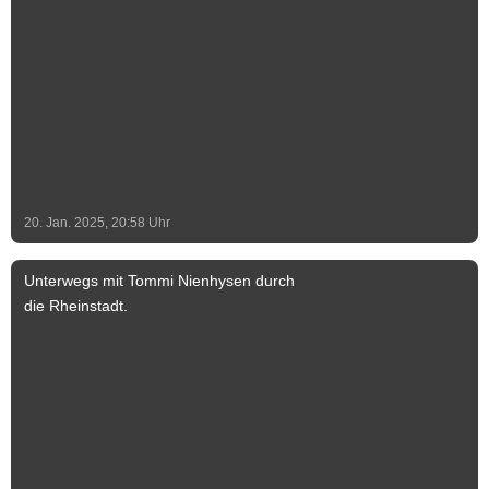
grundlegend saniert und als Aussichtsturm
zugänglich gemacht. Im Inneren führen
die 92 Treppenstufen der doppelläufigen
Treppe bis nach oben auf die in 30 Metern
Höhe angebrachte Balustrade, welche
den Blick in alle vier Himmelsrichtungen
weit über die Dächer von Schönebeck
hinaus ermöglicht. Foto & Text: Stadt
Schönebeck (Elbe) Text-Ergänzung: Jeff
20. Jan. 2025, 20:58
Uhr
Lammel
Unterwegs mit Tommi Nienhysen durch
die Rheinstadt.