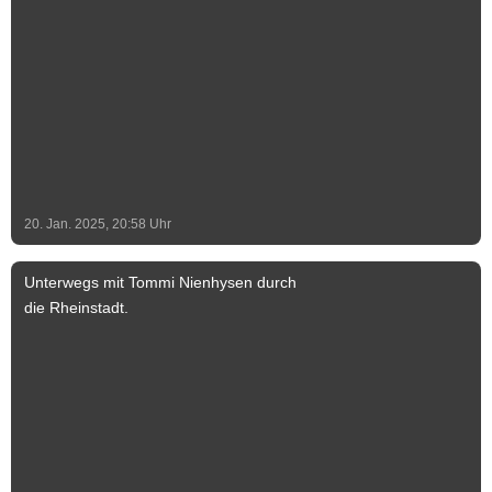
grundlegend saniert und als Aussichtsturm
zugänglich gemacht. Im Inneren führen
die 92 Treppenstufen der doppelläufigen
Treppe bis nach oben auf die in 30 Metern
Höhe angebrachte Balustrade, welche
den Blick in alle vier Himmelsrichtungen
weit über die Dächer von Schönebeck
hinaus ermöglicht. Foto & Text: Stadt
Schönebeck (Elbe) Text-Ergänzung: Jeff
20. Jan. 2025, 20:58
Uhr
Lammel
Unterwegs mit Tommi Nienhysen durch
die Rheinstadt.