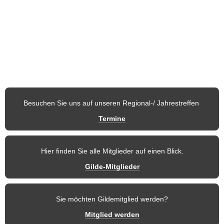
Österreich stellen Nachtwächter, Türmer, Märchenfigur, 
Fabelwesen, Sagengestalt, Blütenkönigin usw. dar.
Auf den nachfolgenden Seiten möchten wir Ihnen unseren 
Verein
und 
die einzelnen Regionen
 vorstellen. So finden Mitglieder und 
weitere Besucher dieser Seite stets aktuelle 
Informationen
 und 
zukünftige Termine
 der Gilde.
Besuchen Sie uns auf unseren Regional-/ Jahrestreffen 
Termine
Hier finden Sie alle Mitglieder auf einen Blick.
Gilde-Mitglieder
Sie möchten Gildemitglied werden?
Mitglied werden