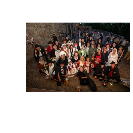
Wir begrüßen Sie auf der Website der Deutschen Gilde der 
Nachtwächter, Türmer und Figuren e.V.
Wir sind 
eine 
Gemeins
chaft von 
Gleichge
sinnten, 
die es 
sich zum 
Ziel 
gesetzt 
haben, 
Überliefertes zu bewahren, traditionelles Brauchtum zu pflegen und 
Geschichte weiterzugeben. In unserem Verein haben sich 
mittlerweile über 150 Frauen und Männer zusammengeschlossen, 
die sich als gewandete Figuren der Kultur, Geschichte und Tradition 
verbunden fühlen. Die vertretenden Figuren aus Deutschland und 