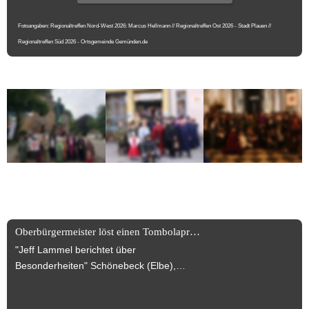
Fotoangaben: Regionaltreffen Nord-West 2026: Marcus Hellmann // Regionaltreffen Ost 2026 - Stadt Plauen // 
Regionaltreffen Süd 2026 - Ortsgemeinde Gemünden.de
News News News +++
Oberbürgermeister löst einen Tombolapreis ein!
"Jeff Lammel berichtet über
Besonderheiten" Schönebeck (Elbe),
30.07.2025 Turmbegehung wurde
anlässlich des Jubiläums des Dr. Carl-