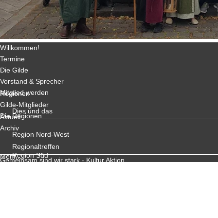
Willkommen!
Termine
Die Gilde
Vorstand & Sprecher
Mitglied werden
Regionen
Gilde-Mitglieder
Dies und das
Die Regionen
Aktuell
Archiv
Region Nord-West
Regionaltreffen
Region Süd
Mehr...
Gemeinsam sind wir stark - Kultur Aktion
Bilder
Region Ost
Archiv
Region Österreich