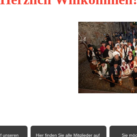
r Website der Deutschen Gilde der Nachtwächter, Türmer und Figuren 
ft von Gleichgesinnten, die es sich 
Überliefertes zu bewahren, 
 zu pflegen und Geschichte 
m Verein haben sich mittlerweile 
nner zusammengeschlossen, die 
en der Kultur, Geschichte und 
en. Die vertretenden Figuren aus 
ch stellen Nachtwächter, Türmer, 
, Sagengestalt, Blütenkönigin 
Auf den nachfolgenden Seiten möchten wir Ihnen unseren 
n Regionen
ftige Termine
 der Gilde.
f unseren 
Hier finden Sie alle Mitglieder auf 
Sie möc